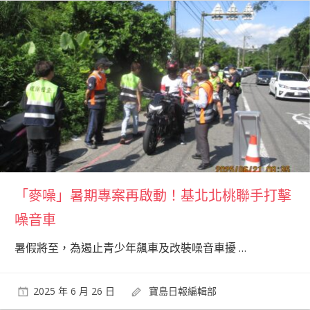
「麥噪」暑期專案再啟動！基北北桃聯手打擊
噪音車
暑假將至，為遏止青少年飆車及改裝噪音車擾
…
2025 年 6 月 26 日
寶島日報編輯部