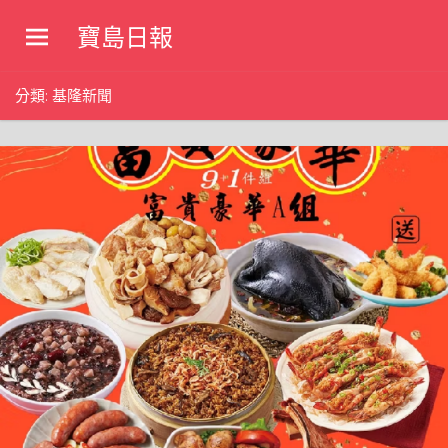
Skip
寶島日報
to
寶
content
島
分類:
基隆新聞
新
聞
網