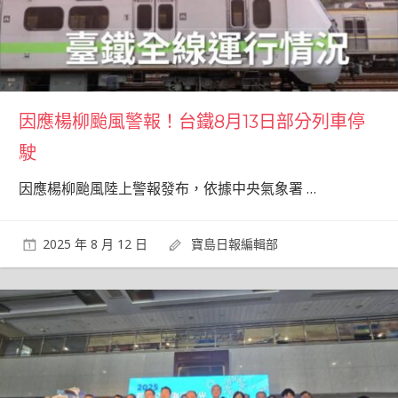
因應楊柳颱風警報！台鐵8月13日部分列車停
駛
因應楊柳颱風陸上警報發布，依據中央氣象署
…
2025 年 8 月 12 日
寶島日報編輯部