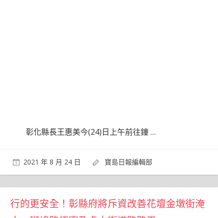
彰化縣長王惠美今(24)日上午前往鐘
…
2021 年 8 月 24 日
寶島日報編輯部
行的更安全！彰縣府將斥資改善花壇金墩街淹