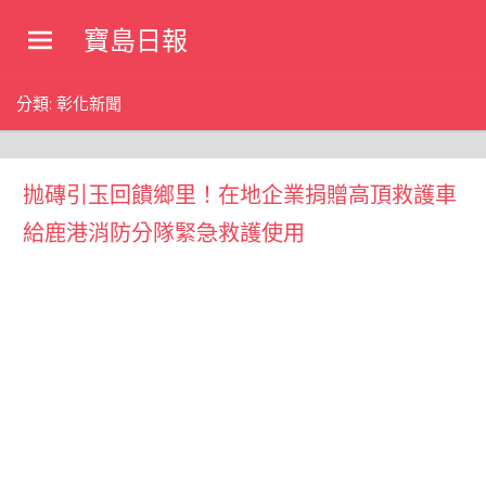
Skip
寶島日報
to
寶
content
島
分類:
彰化新聞
新
聞
網
抛磚引玉回饋鄉里！在地企業捐贈高頂救護車
給鹿港消防分隊緊急救護使用