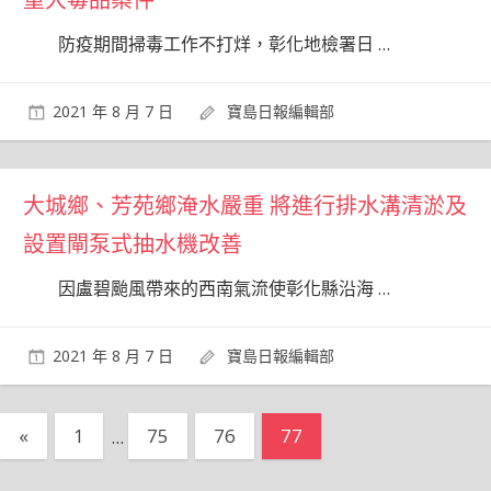
防疫期間掃毒工作不打烊，彰化地檢署日
…
2021 年 8 月 7 日
寶島日報編輯部
大城鄉、芳苑鄉淹水嚴重 將進行排水溝清淤及
設置閘泵式抽水機改善
因盧碧颱風帶來的西南氣流使彰化縣沿海
…
2021 年 8 月 7 日
寶島日報編輯部
文
Previous
«
1
...
75
76
77
Posts
章