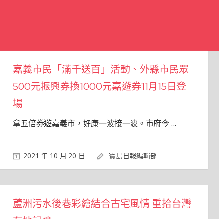
嘉義市民「滿千送百」活動、外縣市民眾
500元振興券換1000元嘉遊券11月15日登
場
拿五倍券遊嘉義市，好康一波接一波。市府今
…
2021 年 10 月 20 日
寶島日報編輯部
蘆洲污水後巷彩繪結合古宅風情 重拾台灣