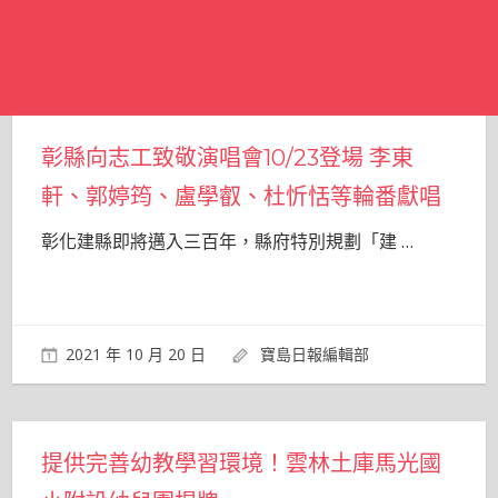
彰縣向志工致敬演唱會10/23登場 李東
軒、郭婷筠、盧學叡、杜忻恬等輪番獻唱
彰化建縣即將邁入三百年，縣府特別規劃「建
…
2021 年 10 月 20 日
寶島日報編輯部
提供完善幼教學習環境！雲林土庫馬光國