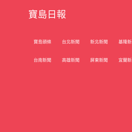
Skip
寶島日報
to
content
寶
島
新
寶島頭條
台北新聞
新北新聞
基隆新
聞
網
台南新聞
高雄新聞
屏東新聞
宜蘭新