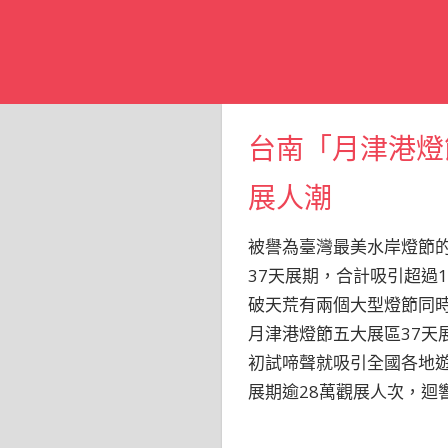
台南「月津港燈
展人潮
被譽為臺灣最美水岸燈節
37天展期，合計吸引超過
破天荒有兩個大型燈節同
月津港燈節五大展區37天
初試啼聲就吸引全國各地
展期逾28萬觀展人次，迴