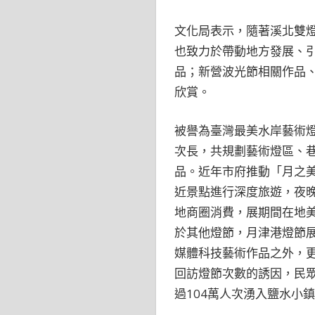
文化局表示，隨著溪北雙
也致力於帶動地方發展、
品；新營波光節相關作品
欣賞。
被譽為臺灣最美水岸藝術
次長，共規劃藝術燈區、
品。近年市府推動「月之
近景點進行深度旅遊，夜
地商圈消費，展期間在地
於其他燈節，月津港燈節
媒體科技藝術作品之外，
回訪燈節次數的誘因，民
過104萬人次湧入鹽水小