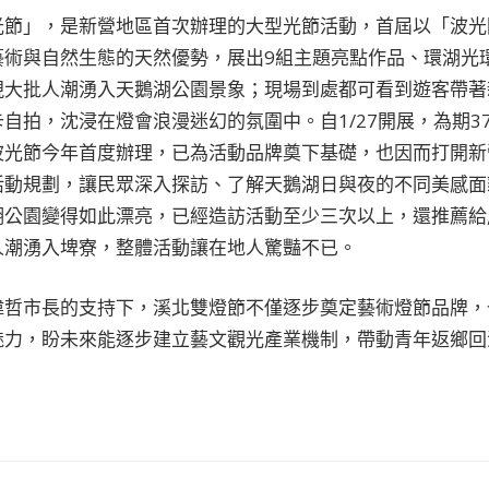
光節」，是新營地區首次辦理的大型光節活動，首屆以「波光
藝術與自然生態的天然優勢，展出9組主題亮點作品、環湖光
現大批人潮湧入天鵝湖公園景象；現場到處都可看到遊客帶著
自拍，沈浸在燈會浪漫迷幻的氛圍中。自1/27開展，為期3
波光節今年首度辦理，已為活動品牌奠下基礎，也因而打開新
活動規劃，讓民眾深入探訪、了解天鵝湖日與夜的不同美感面
湖公園變得如此漂亮，已經造訪活動至少三次以上，還推薦給
人潮湧入埤寮，整體活動讓在地人驚豔不已。
偉哲市長的支持下，溪北雙燈節不僅逐步奠定藝術燈節品牌，
魅力，盼未來能逐步建立藝文觀光產業機制，帶動青年返鄉回