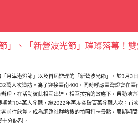
節」、「新營波光節」璀璨落幕！雙燈
的「月津港燈節」以及首屆辦理的「新營波光節」，於3月3
132萬人次造訪。為了迎接臺南400，同時呼應臺灣燈會在
時辦理，在活動彼此相互串連，相互拉抬的效應下，帶動地方
展期逾104萬人參觀，繼2022年再度突破百萬參觀人次；首
遊客前往欣賞，成為網路社群熱搜的拍照打卡景點，展期期間
響十分熱烈。