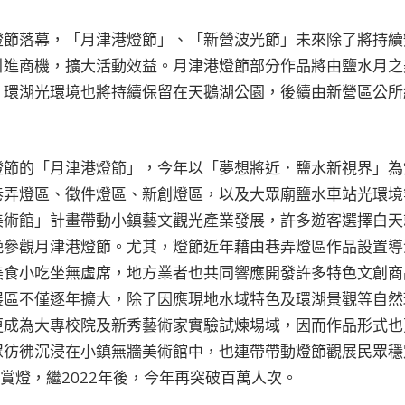
燈節落幕，「月津港燈節」、「新營波光節」未來除了將持續
引進商機，擴大活動效益。月津港燈節部分作品將由鹽水月之
、環湖光環境也將持續保留在天鵝湖公園，後續由新營區公所
燈節的「月津港燈節」，今年以「夢想將近．鹽水新視界」為
巷弄燈區、徵件燈區、新創燈區，以及大眾廟鹽水車站光環境
美術館」計畫帶動小鎮藝文觀光產業發展，許多遊客選擇白天
晚參觀月津港燈節。尤其，燈節近年藉由巷弄燈區作品設置導
美食小吃坐無虛席，地方業者也共同響應開發許多特色文創商
展區不僅逐年擴大，除了因應現地水域特色及環湖景觀等自然
更成為大專校院及新秀藝術家實驗試煉場域，因而作品形式也
眾彷彿沉浸在小鎮無牆美術館中，也連帶帶動燈節觀展民眾穩
鎮賞燈，繼2022年後，今年再突破百萬人次。