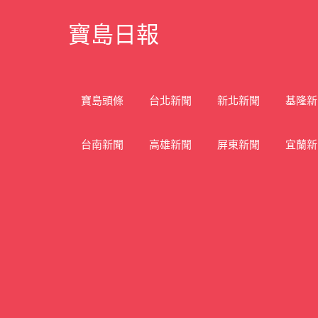
Skip
寶島日報
to
content
寶
島
新
寶島頭條
台北新聞
新北新聞
基隆新
聞
網
台南新聞
高雄新聞
屏東新聞
宜蘭新