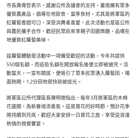
市長黃偉哲表示，感謝公所及議會的支持，臺南擁有眾多
優質農產品，倡導在地飲食、當季食材，尤其是將軍區的
紅蘿蔔香甜可口，深受消費者喜愛，此次活動也是區公所
與農民攜手合作，歡迎民眾前來享親子田園樂趣，品嚐在
地優質紅蘿蔔美味。
拔蘿蔔體驗是活動中一項備受歡迎的活動，今年共提供
550個名額，而這些名額在開放報名後便立即被搶完。活
動當天，一宣布開拔，便吸引了眾多民眾湧入蘿蔔田，場
面熱鬧，1.2分田地很快就被拔光。
將軍區公所代理區長陳明德指出，每年3月將軍區的木棉
花盛開，為新春增添喜氣。這是賞花的好時節，預計花季
將持續到月底，歡迎大家安排一日賞花之旅，享受這浪漫
熱情的視覺饗宴。