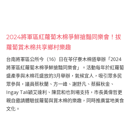
2024將軍區紅蘿蔔木棉爭鮮搶豔同樂會！拔
蘿蔔賞木棉共享鄉村樂趣
台南將軍區公所今（16）日在苓仔寮木棉道舉辦「2024
將軍區紅蘿蔔木棉爭鮮搶豔同樂會」。活動每年於紅蘿蔔
盛產季與木棉花盛放的3月舉辦，氣候宜人，吸引眾多民
眾參與，議員蔡秋蘭、方一峰、謝舒凡、蔡蘇秋金、
Ingay Tali穎艾達利、陳昆和也到場支持，市長黃偉哲更
親自邀請體驗拔蘿蔔與賞木棉的樂趣，同時推廣當地美食
文化。