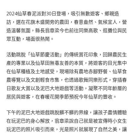
2024仙草春泥派對30日登場，吸引無數遊客、鄉親造
訪，選在花旗木盛開旁的農田，春意盎然、氣候宜人，營
造溫馨氛圍，縣長翁章梁今也前往同樂高歌、逛攤位與民
眾互動，場面很熱鬧。
活動跳脫「仙草節慶活動」的傳統賞花印象，回歸農民生
產的專業以及仙草田無毒友善的本質，將遊客的目光集中
在仙草種植及土地感受，現場除有農地赤腳野餐、仙草食
農導覽以及文創輕食市集，也透過歌舞同樂形式，穿插春
日歌友大賞以及泥巴大地遊戲等活動，凝聚不同年齡層的
居民與遊客，在春暖花開季節預祝今年仙草的豐收。
下午的泥巴大地遊戲跳脫髒不髒的界線，讓孩子盡情體驗
在玩泥巴的身心解放，翁章梁說自己就是被宣傳時小女生
玩泥巴的照片吸引而來，光是照片就展現了自然之美，讓