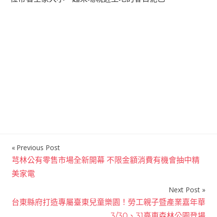
Previous Post
文
芎林公有零售市場全新開幕 不限金額消費有機會抽中精
章
美家電
導
Next Post
覽
台東縣府打造專屬臺東兒童樂園！勞工親子暨產業嘉年華
3/30、31臺東森林公園登場