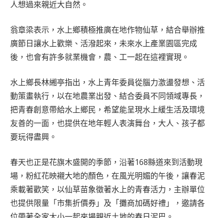
人想過來親近大自然。
翁章梁表示，水上鄉積極推廣在地作物仙草，結合舉辦推
廣節日讓水上歡樂、活潑起來，未來水上產業園區完成
後，也會有許多就業機會，農、工一起在這裡實現。
水上鄉長林緗亭指出，水上青年委員從腦力激盪發想、活
動策畫執行，以在地農業出發、結合委員不同領域專長，
把青春創意帶給水上鄉民，希望能呈現水上緩生活及環境
友善的一面，也提供在地年輕人表演舞台，大人、孩子都
要玩得盡興。
春天也正是花旗木盛開的季節，沿著168縣道來到活動現
場，粉紅花映襯大地的顏色，在風光明媚的午後，讓春泥
乘載著歡笑，以仙草苗象徵著水上的青春活力，主辦單位
也提供限量「市集折價券」及「攤商加碼好禮」，邀請各
位帶著全家大小一起來場親近土地的春日泥巴。