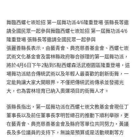
舞臨西螺七崁尬招 第一屆舞功派4/6隆重登場 張縣長等邀
請全國民眾一起參與舞臨西螺七崁尬招 第一屆舞功派4/6
隆重登場 張縣長等邀請全國民眾一起參與
張麗善縣長表示，由藝青會、典亮慈善基金會、西螺七崁
武術文化基金會及雲林縣政府聯合辦理的第一屆舞功派，
將於4月6日下午2點到5點西螺森活武樹園區隆重登場，這
場舞功派結合傳統武術以及年輕人最喜歡的創新街舞，一
定能夠讓大家大開眼界，不僅把傳統武術傳承並發揚光
大，也為雲林培育已納入奧運項目的街舞人才。
張縣長指出，第一屆舞功派在西螺七崁文教基金會現任丁
董事長以及前任董事長李明哲總召的推動下順利舉辦，更
在藝青會、典亮慈善基金會及縣府等單位共同努力，黃議
長及多位議員的支持下，無論是預算或是活動規劃等方