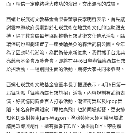
面，相信一定能夠盛大成功的演出，交出漂亮的成績。
西螺七崁武術文教基金會榮譽董事長李明哲表示，首先感
謝雲林縣政府長期對於七崁武術在地武術文化的協助跟支
持，除了教育處每年協助推動七崁武術文化傳承活動，縣
環保局也規劃建置了一座美輪美奐的森活武樹公園。今年
為了因應時代潮流，為武術帶來新氣象，我們攜手台北典
亮慈善基金會及藝青會，即將在4月6日舉辦舞臨西螺七崁
尬招活動，一場別開生面的活動，期待大家共同來參與。
西螺七崁武術文教基金會董事長丁振源表示，4月6日第一
屆舞功派「舞臨西螺七崁尬招」活動，內容規劃有武術表
演、好武憶同窗會百人打拳活動、潮流街舞以及kpop舞
蹈、知名身障舞蹈家『原軸高飛』也將同場獻藝，更安排
知名DJ派對餐車Jam-Wagon、塗鴉藝術大師可樂現場邀
請民眾即興創作，還有擴香石DIY、油畫扇DIY、攀樹體