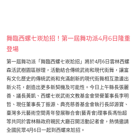
舞臨西螺七崁尬招！第一屆舞功派4月6日隆重
登場
第一屆舞功派「舞臨西螺七崁尬招」將於4月6日雲林西螺
森活武樹園區辦理，活動結合傳統武術和現代街舞，讓富
有文化歷史的傳統武術和充滿創新的現代街舞相互激盪出
新火花，創造出更多新契機及可能性。今日上午縣長張麗
善、議長黃凱、西螺七崁武術文教基金會榮譽董事長李明
哲、現任董事長丁振源、典亮慈善基金會執行長邱源寶、
臺灣多元藝術空間青年發展聯合會(藝青會)理事長馮怡超
等共同於雲林縣政府親民大廳召開活動記者會，熱情邀請
全國民眾4月6日一起到西螺來尬招。