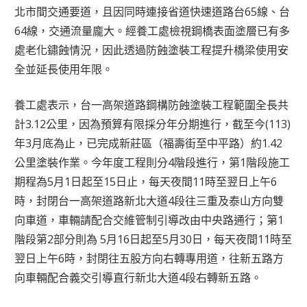
北市間交通要道，且因同時連接省道快速道路台65線、台
64線，交通流量龐大。經養工處檢視鋼橋表面塗層已有多
處老化鏽蝕情況，因此透過防蝕塗裝工程提升橋梁使用安
全並延長使用年限。
養工處表示，台一高架道路鋼構防蝕塗裝工程範圍全長共
計3.12公里，因為預算有限採分年分期進行，截至今(113)
年3月底為止，已完成新莊區（福壽街至中平路）約1.42
公里塗裝作業。今年度工程則分4階段進行，第1階段施工
期程為5月1日起至15日止，每天夜間11時至翌日上午6
時，封閉台一高架道路新北大道4段往三重及泰山方向雙
向車道，車輛請配合交維管制引導改由中央路通行；第1
階段第2部分則為 5月16日起至5月30日，每天夜間11時至
翌日上午6時，封閉往五股方向右轉專用道，往新五路方
向車輛配合義交引導直行新北大道4段右轉新五路。