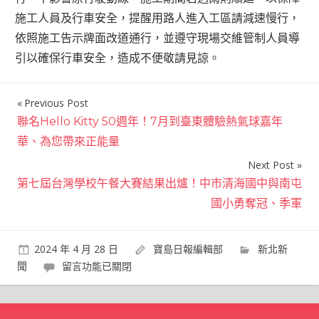
施工人員及行車安全，提醒用路人進入工區請減速慢行，
依照施工告示牌面改道通行，並遵守現場交維管制人員導
引以確保行車安全，造成不便敬請見諒。
Previous Post
文
聯名Hello Kitty 50週年！7月到臺東體驗熱氣球嘉年
章
華、為您帶來正能量
導
Next Post
覽
第七屆台灣學校午餐大賽結果出爐！中市清海國中與南屯
國小勇奪冠、季軍
2024 年 4 月 28 日
寶島日報編輯部
新北新
在
聞
留言功能已關閉
〈新
莊
台