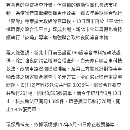
有各自的專案稽查計畫，但車輛的機動性高也會跨市移
動，為使噪音車取締發揮更佳效果，繼去年暑期聯合執行
「麥噪」專案擴大取締噪音車後，13日四市再於「基北北
桃環保交流合作平台」達成共識，新北市今年暑假也會持
續執行「麥噪」專案，加強聯合取締夜間噪音車輛。
程大維強調，新北市目前已設置196處噪音車科技執法設
備，除加強夜間跨區域聯合稽查外，白天亦有噪音車科技
執法、改裝車路邊攔檢驗排氣、及第三方警政針對從事車
輛改裝之店家聯合稽查等多元方式，全面遏止噪音車擾寧
問題。去(112)年科技執法共開罰3,036件，環警合作攔查
共執行201場，開出8,595張罰單。而今年統計至6月13日
止，科技執法已開罰1,385件，環警攔查已執行76場，開
出1,945張罰單。
環保局補充，依據環境部112年6月30日修正裁罰基準，