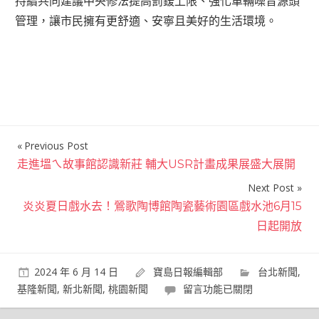
持續共同建議中央修法提高罰鍰上限、強化車輛噪音源頭
管理，讓市民擁有更舒適、安寧且美好的生活環境。
Previous Post
文
走進塭ㄟ故事館認識新莊 輔大USR計畫成果展盛大展開
章
Next Post
導
炎炎夏日戲水去！鶯歌陶博館陶瓷藝術園區戲水池6月15
覽
日起開放
2024 年 6 月 14 日
寶島日報編輯部
台北新聞
,
在
基隆新聞
,
新北新聞
,
桃園新聞
留言功能已關閉
〈嚴