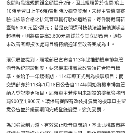
夜間時段違規罰鍰金額提升2倍，因此經環警於夜間(晚上
10時至翌日上午6時)管制時段攔查發現，未經主管機關審
驗或檢驗合格之排氣管車輛行駛於道路者，每件將裁罰新
臺幣6,000元至3萬元；若是夜間遭科技執法設備偵測噪音
超標者，則將處最高3,600元罰鍰並令其立即改善，逾期
未改善者即按次處罰且將持續通知至改善完成為止。
環保局並提到，環境部已宣布自113年起推動機車排氣管
消音系統認證制度，要求機車排氣管改管須符合噪音標
準，並給予一年緩衝期，114年即正式列為檢驗項目；而
交通部亦於113年1月18日公告自114年開始將機車排氣管
納入登記變更項目，屆時車主若使用未認證的排氣管將開
罰900至1,800元。環保局提醒有改裝排氣管的機車車主留
意公告並於緩衝期間完成登錄變更，避免受罰。
為加強管制力道、有效遏止噪音車問題，基北北桃四市將