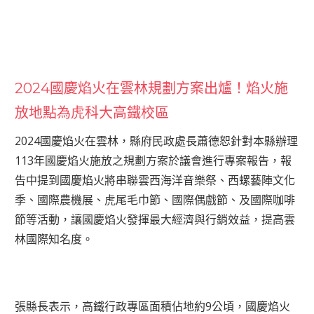
2024國慶焰火在雲林規劃方案出爐！焰火施
放地點為虎科大高鐵校區
2024國慶焰火在雲林，縣府民政處長蕭德恕針對本縣辦理
113年國慶焰火施放之規劃方案於議會進行專案報告，報
告中提到國慶焰火將串聯雲西海洋音樂祭、西螺藝陣文化
季、國際農機展、虎尾毛巾節、國際偶戲節、及國際咖啡
節等活動，讓國慶焰火發揮最大經濟與行銷效益，提高雲
林國際知名度。
張縣長表示，高鐵行政專區面積佔地約9公頃，國慶焰火