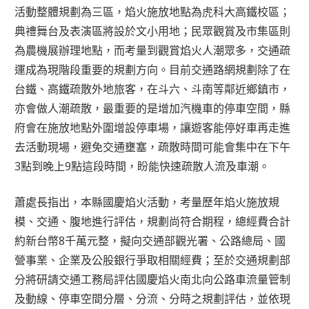
活動整體規劃為三區，焰火施放地點為虎科大高鐵校區；
典禮舞台及表演區將設於文小用地；民眾觀賞及市集區則
為農機展辦理地點，而考量到觀賞焰火人潮眾多，交通疏
運成為現階段重要的規劃方向。目前交通路網規劃除了在
台鐵、高鐵疏散外地旅客，在斗六、斗南等鄰近鄉鎮市，
亦會做人潮疏散，最重要的是增加汽機車的停車空間，縣
府會在施放地點外圍增設停車場，讓遊客能停好車再走進
去活動現場，避免交通壅塞，疏散時間可能會集中在下午
3點到晚上9點這段時間，盼能快速疏散人流及車潮。
蕭處長指出，本縣國慶焰火活動，考量歷年焰火施放規
模、交通、腹地進行評估，規劃尚符合期程，總經費合計
約新台幣8千萬元整，擬向交通部觀光署、公路總局、國
營事業、企業及公股銀行爭取相關經費；至於交通規劃部
分將研請交通工務局評估國慶焰火南北向公路車流量管制
及動線、停車空間分層、分流、分時之規劃評估，並依現