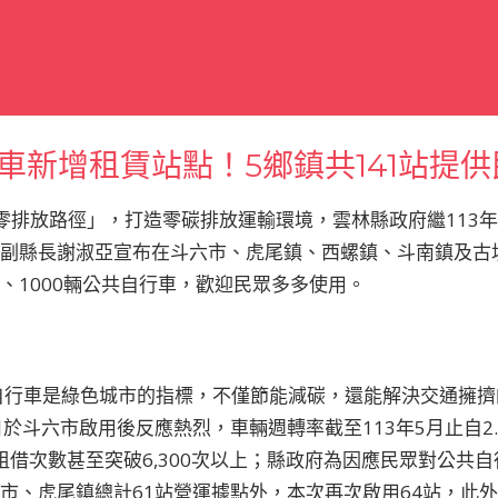
車新增租賃站點！5鄉鎮共141站提
淨零排放路徑」，打造零碳排放運輸環境，雲林縣政府繼113
再由副縣長謝淑亞宣布在斗六市、虎尾鎮、西螺鎮、斗南鎮及古
點、1000輛公共自行車，歡迎民眾多多使用。
自行車是綠色城市的指標，不僅節能減碳，還能解決交通擁擠
於斗六市啟用後反應熱烈，車輛週轉率截至113年5月止自2.4次(
租借次數甚至突破6,300次以上；縣政府為因應民眾對公共
六市、虎尾鎮總計61站營運據點外，本次再次啟用64站，此