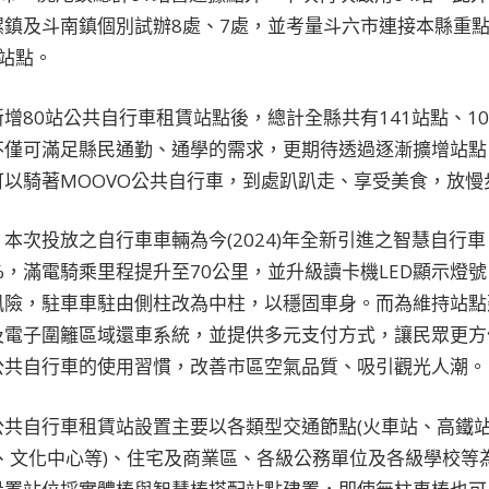
螺鎮及斗南鎮個別試辦8處、7處，並考量斗六市連接本縣重
站點。
增80站公共自行車租賃站點後，總計全縣共有141站點、10
不僅可滿足縣民通勤、通學的需求，更期待透過逐漸擴增站點
以騎著MOOVO公共自行車，到處趴趴走、享受美食，放慢
本次投放之自行車車輛為今(2024)年全新引進之智慧自行
%，滿電騎乘里程提升至70公里，並升級讀卡機LED顯示燈
風險，駐車車駐由側柱改為中柱，以穩固車身。而為維持站點
及電子圍籬區域還車系統，並提供多元支付方式，讓民眾更方
公共自行車的使用習慣，改善市區空氣品質、吸引觀光人潮。
共自行車租賃站設置主要以各類型交通節點(火車站、高鐵站
、文化中心等)、住宅及商業區、各級公務單位及各級學校等