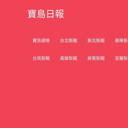
Skip
寶島日報
to
content
寶
島
新
寶島頭條
台北新聞
新北新聞
基隆新
聞
網
台南新聞
高雄新聞
屏東新聞
宜蘭新