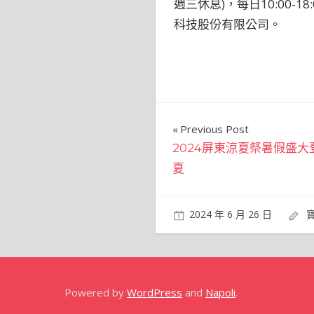
週三休息)，每日10:00-1
科技股份有限公司。
文
Previous Post
2024屏東涼夏祭暑假盛
章
夏
導
覽
2024 年 6 月 26 日
Powered by
WordPress
and
Napoli
.