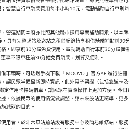
設置站位採實體樁與智慧樁搭配站點建置，即使無柱車樁也可
；智慧自行車騎乘費用每半小時10元，電動輔助自行車則每半
車，營運期間本府亦比照其他縣市採用專案補助騎乘，以本縣
鐘，具有完整起站及迄站之租借紀錄皆享租借騎乘補貼前30分
格，即享前30分鐘免費使用、電動輔助自行車前30分鐘僅需
票，更享不限車種前30分鐘免費騎乘，划算又便利。
車輛時，可透過手機下載「 MOOVO 」官方AP 進行註冊
，讓民眾掌握最新即時資訊，此外電子票證（包括悠遊卡及一卡通
綁定信用卡掃碼借車，讓民眾在實際操作上更加方便。 今日
數據，依據民眾的使用情況做調整，讓未來設站更精準，更多
節能減碳的目的。
車使用者，於斗六車站前站設有服務中心及簡易維修站，服務