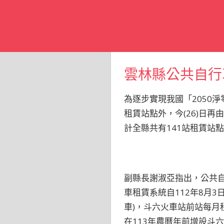
雲林縣公共自行
為逐步實現我國「2050
租賃站點外，今(26)日
計全縣共有141站租賃站
副縣長謝淑亞指出，公共
車租賃系統自112年8月3日
車)，斗六火車站前站每月
在113年農曆年前增設斗