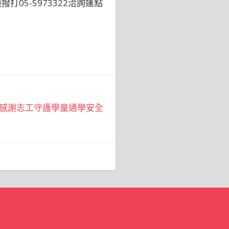
撥打05-5973322洽詢運點
感謝志工守護學童通學安全