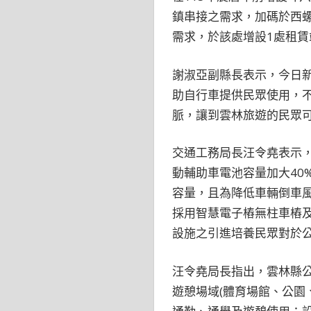
鎮串接之需求，加碼於西
需求，於該處增設1處租賃
謝淑亞副縣長表示，今日新
助自行車提供民眾使用，
脈，讓到雲林旅遊的民眾可
交通工務局長汪令堯表示，
動輔助車電池容量加大40
容量，且為降低車輛倒車
採用智慧電子樁無柱車樁
設施之引進培養民眾對於
汪令堯局長指出，雲林縣公
遊憩場域(體育場館、公園