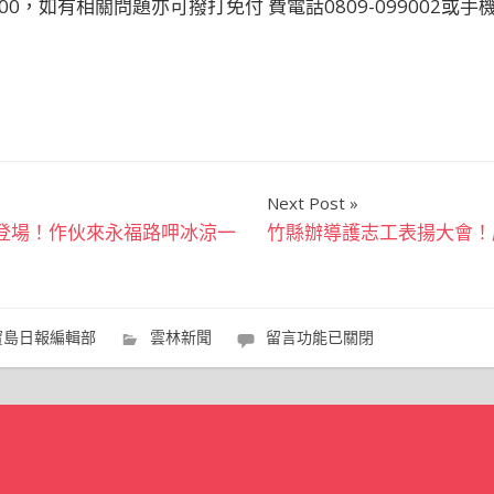
8:00，如有相關問題亦可撥打免付 費電話0809-099002或手機
Next Post
大登場！作伙來永福路呷冰涼一
竹縣辦導護志工表揚大會！
在
寶島日報編輯部
雲林新聞
留言功能已關閉
〈雲
林
縣
公
共