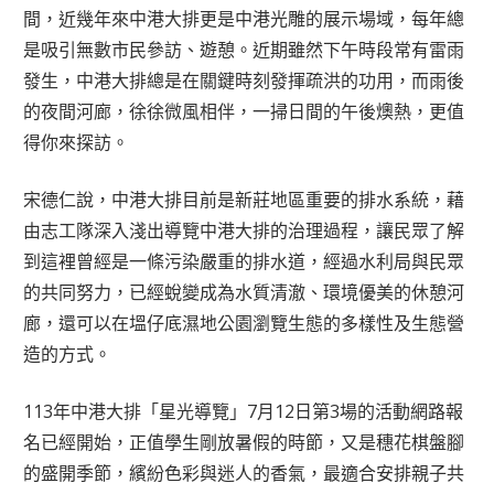
間，近幾年來中港大排更是中港光雕的展示場域，每年總
是吸引無數市民參訪、遊憩。近期雖然下午時段常有雷雨
發生，中港大排總是在關鍵時刻發揮疏洪的功用，而雨後
的夜間河廊，徐徐微風相伴，一掃日間的午後燠熱，更值
得你來探訪。
宋德仁說，中港大排目前是新莊地區重要的排水系統，藉
由志工隊深入淺出導覽中港大排的治理過程，讓民眾了解
到這裡曾經是一條污染嚴重的排水道，經過水利局與民眾
的共同努力，已經蛻變成為水質清澈、環境優美的休憩河
廊，還可以在塭仔底濕地公園瀏覽生態的多樣性及生態營
造的方式。
113年中港大排「星光導覽」7月12日第3場的活動網路報
名已經開始，正值學生剛放暑假的時節，又是穗花棋盤腳
的盛開季節，繽紛色彩與迷人的香氣，最適合安排親子共