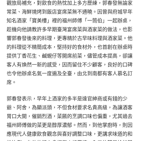
觀旅局補充，對飲食的熱忱加上多方歷練，郭春發無論家
常菜、海鮮燒烤到飯店宴席菜無不通曉。因曾與府城早年
知名酒家「寶美樓」裡的福州師傅「一筒伯」一起辦桌，
趁機向他請教許多早期臺灣宴席菜與酒家菜的做法，也影
響郭春發後來的料理，更專精於古早味料理與酒家菜。他
的料理從不精簡成本，堅持好的食材外，也首創在辦桌時
提供丁香花生、鹹蜆仔等開席前菜，儘管成本提高，卻讓
客人有煥然一新的感受，因而留住不少顧客，良好的口碑
也令他辦桌名氣一度遍及全臺，由北到南都有客人慕名訂
席。
郭春發表示，早年上酒家的多半是達官紳商或有錢的少
爺、阿舍，為顯派頭，不但食材要求名貴高級，為讓酒客
胃口大開，催銷烈酒，菜餚的烹調口味也偏重，尤其過去
福州師傅做的菜更是醇厚濃郁。然而，到他掌廚時，則因
應現代人健康飲食觀念與喜好調整口味，更講求味道的和