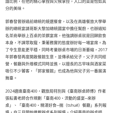
諧比例，在他的精心拿捏與火候掌控，入口的菜是恰如其
分的美味。
郭春發曾辦過前總統的競選餐會，以及在高雄餐旅大學舉
辦的總統宴請哥斯大黎加總統國宴中擔任幫廚，也辦過知
名茶商舉辦上百桌的茶饌宴席，他強調辦桌就是回歸飲食
本身，不譁眾取寵，秉著務實的態度辦好每一場宴席。為
了令生意能更平穩，同時考量辦桌市場的日漸萎縮，2017
年郭春發再度開啟餐館生意，並傳承給兒子，父子共同經
營，餐廳與外燴模式同時並進，以擅長的古早味與酒家菜
吸引不少饕客，「郭家餐館」也成為他與兒子另一番展演
舞臺。
2024適逢臺南400，觀旅局特別與《臺南辦桌師傅》作者
張耘書老師合作規劃「臺南400‧流動的盛宴─來辦
桌」、「臺南400‧精湛好食─揣（tshuē）餐廳」系列報
導，自三月開始連載辦桌系列報導，介紹臺南的辦桌師