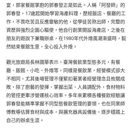
宴，郭家餐館掌廚的郭春發正是如此。人稱「阿發師」的
郭春發，17歲起開始學習海產料理，歷經飯店、餐廳的工
作，不畏吃苦且反應靈敏的他，從學徒苦熬出師，完整的
資歷與強烈企圖心驅使，他自行創業開設海產店，之後在
朋友的遊說下兼職辦桌，在1980年代外燴風潮漸盛時，毅
然結束餐館生意，全心投入外燴。
觀光旅遊局長林國華表示，臺灣餐飲業型態多元，有餐
廳、飯館、小吃、外燴等，同樣是餐飲業，經營模式卻大
不相同，尤其後場管理不僅緊扣著業者經營理念且攸關成
敗，除了廚藝的發揮、掌握出菜、人員調配外，食材物料
的管控更牽涉營運核心效率。多年來累積各種餐飲經驗讓
郭春發能精準掌握不同型態餐飲管理的要領，也在同業師
傅教導估算食材與成本，與擴充器具設備後，逐步穩踏上
自己的辦桌生涯。