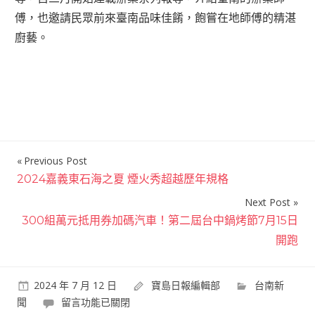
傅，也邀請民眾前來臺南品味佳餚，飽嘗在地師傅的精湛
廚藝。
Previous Post
文
2024嘉義東石海之夏 煙火秀超越歷年規格
章
Next Post
導
300組萬元抵用券加碼汽車！第二屆台中鍋烤節7月15日
覽
開跑
2024 年 7 月 12 日
寶島日報編輯部
台南新
在
聞
留言功能已關閉