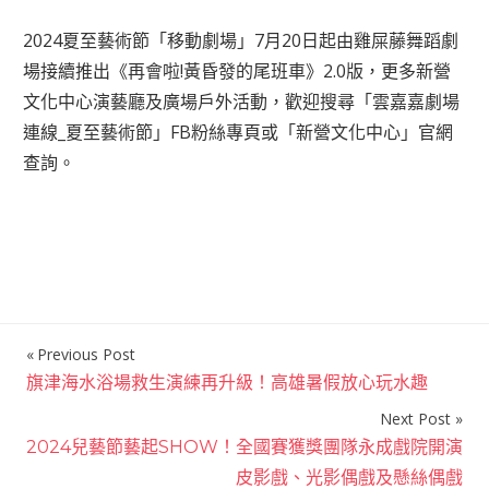
2024夏至藝術節「移動劇場」7月20日起由雞屎藤舞蹈劇
場接續推出《再會啦!黃昏發的尾班車》2.0版，更多新營
文化中心演藝廳及廣場戶外活動，歡迎搜尋「雲嘉嘉劇場
連線_夏至藝術節」FB粉絲專頁或「新營文化中心」官網
查詢。
Previous Post
文
旗津海水浴場救生演練再升級！高雄暑假放心玩水趣
章
Next Post
導
2024兒藝節藝起SHOW！全國賽獲獎團隊永成戲院開演
覽
皮影戲、光影偶戲及懸絲偶戲