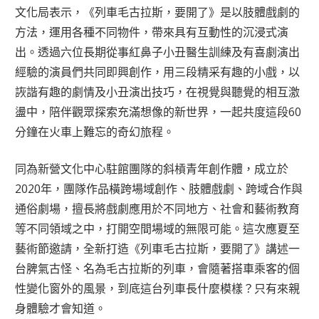
文化局表示，《列車毛古拉斯，要開了》是以肢體戲劇的
方法，運用各種不同物件，帶來具有互動性的沉浸式演
出。透過六位長期從事紅鼻子小丑醫生訓練及有喜劇演出
經驗的演員們共同即興創作，用三段精采有趣的小戲，以
詼諧有趣的劇情及小丑演出技巧，在視覺與聽覺的相互激
盪中，陪伴觀眾探索充滿想像的新世界，一起共度這段60
分鐘在火車上難忘的奇幻旅程。
同為新營文化中心駐館團隊的斜槓青年創作體，成立於
2020年，團隊作品橫跨場域創作、肢體戲劇、跨域合作與
通俗劇場，擅長將戲劇應用於不同地方、社會和藝術教育
等不同領域之中，打開空間場域的無限可能。這次應夏至
藝術節邀請，全新打造《列車毛古拉斯，要開了》講述一
台脾氣古怪、名為毛古拉斯的列車，會隨著搭車乘客的個
性變化窗外的風景，到底這台列車長什麼模樣？只有來親
身體驗才會知道。