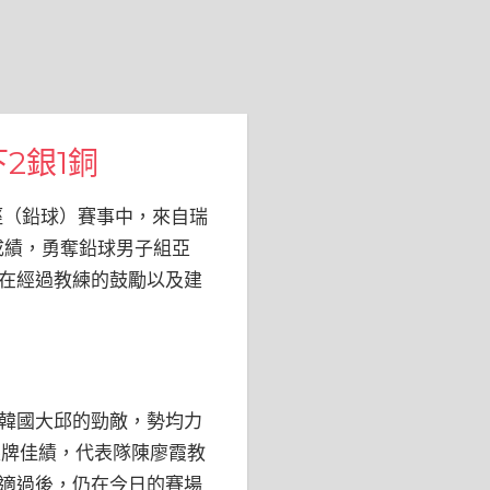
2銀1銅
徑（鉛球）賽事中，來自瑞
成績，勇奪鉛球男子組亞
在經過教練的鼓勵以及建
韓國大邱的勁敵，勢均力
銀牌佳績，代表隊陳廖霞教
適過後，仍在今日的賽場