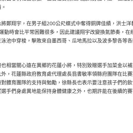
績。
將鄭翔宇，在男子組200公尺蝶式中奪得銅牌佳績，洪士洋
游泳運動時會比平常困難很多，因此建議翔宇改變換氣節奏，在
在泳池中穿梭，擊敗來自墨西哥、瓜地馬拉以及波多黎各等各
德也相當關心遠在異鄉的花蓮小將，特別致贈選手加菜金以補
此外，花蓮縣政府教育處代理處長翁書敏率領縣府團隊在比賽
蔚對體育團隊的支持與勉勵，徐縣長也表示要注意孩子們的飲
望選手們身處異地能保持身體健康之外，也期許能在後續的賽