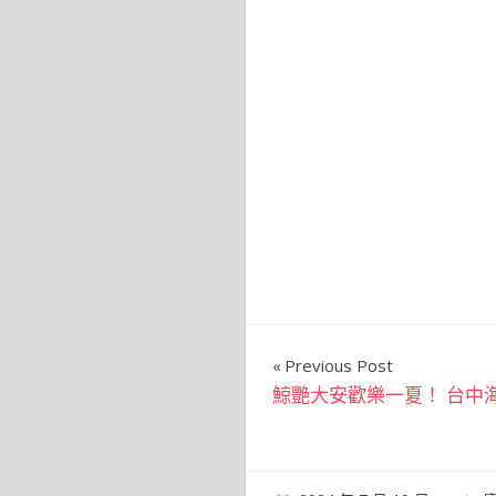
文
Previous Post
鯨艷大安歡樂一夏！ 台中海
章
導