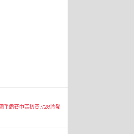
國爭霸賽中區初賽7/28將登