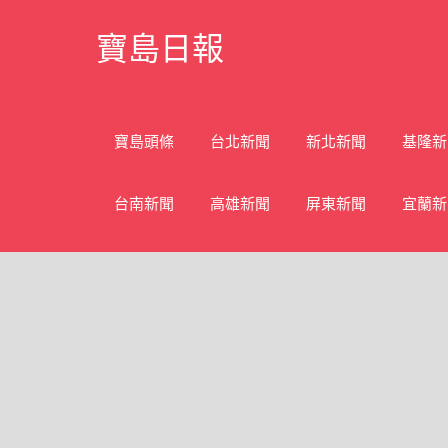
Skip
寶島日報
to
content
寶
島
新
寶島頭條
台北新聞
新北新聞
基隆新
聞
網
台南新聞
高雄新聞
屏東新聞
宜蘭新