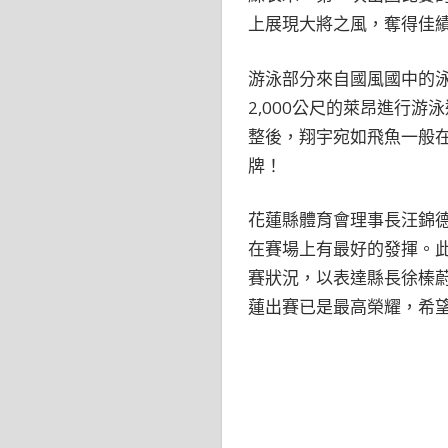
上展現大將之風，奪得佳
游泳部分來自國風國中的泳
2,000公尺的萊昂進行
整後，翔宇宛如飛魚一般
牌！
花蓮縣體育會理事長汪錦
在賽場上有最好的發揮。
賽狀況，以表達縣長徐榛
蓮出賽已是最高榮耀，希