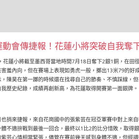
年運動會傳捷報！花蓮小將突破自我奪下
賽，花蓮小將截至墨西哥當地時間7月18日奪下2銀1銅，在田
害羞內向，但在賽場上表現如勇虎一般，擲出13米79的好
示，陳昊在第一躑的時候還在找尋自己的節奏、不慎踩線，但
自我歷史紀錄，成績再創新高，為花蓮取得開賽第一面銀牌。
目也捎來捷報，來自花崗國中的張紫芸在冠亞軍賽中對上來自
身體不適拚戰到最後一回合，最終以1比2的比分惜敗，取得
的紫芸心情相當緊張，儘管在賽前幾天感到身體不適，但經調