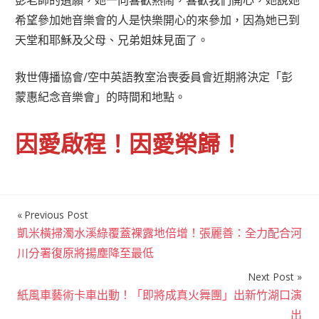
彭老師的遺願，她一向喜歡熱鬧，喜歡我們開心，她說她
希望參加她音樂會的人是快樂開心的來參加，因為她已到
天堂和耶穌及父母、兄弟姐妹見面了。
救世傳播協會/空中英語教室治喪委員會近期將決定「彭
蒙惠紀念音樂會」的時間和地點。
因愛啟程！因愛榮歸！
Previous Post
文
凱米橫掃濁水溪綠覆蓋裸露地倍增！張麗善：全力配合河
章
川分署復原將揚塵降至最低
導
Next Post
覽
紙風車藝術卡車出動！「即將成真火舞團」出新竹湖口演
出