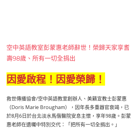
空中英語教室彭蒙惠老師辭世！榮歸天家享耆
壽98歲、所有一切全捐出
因愛啟程！因愛榮歸！
救世傳播協會/空中英語教室創辦人、美籍宣教士彭蒙惠
（Doris Marie Brougham），因年長多重器官衰竭，已
於8月6日於台北淡水馬偕醫院安息主懷，享年98歲。彭蒙
惠老師在遺囑中特別交代：「把所有一切全捐出。」