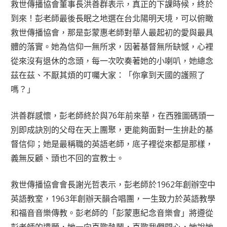
救世傳播協會董事長洪善群表示，真正的下課時候，終於
到來！彭老師最後長眠之地選在台北陽明天境，可以俯瞰
救世傳播協會，那是彭蒙惠老師對華人最起初的愛與最具
體的落實。她為信仰一無所求，因著基督無所缺憾，心裡
從來沒有退休的念頭，每一次吹奏著她的小喇叭，她總念
茲在茲、不厭其煩的叮囑大家：「你拿到天國的護照了
嗎？」
洪善群感懷，彭老師終於與76年前來華，在西雅圖碼頭一
別即成訣別的父母在天上團聚，更能夠面對一生拚赴的基
督信仰；她是最稱職的英語老師，底子裡從來都是那樣，
義無反顧、頭也不回的宣教士。
救世傳播協會會長謝光哲表示，彭老師於1962年創辦空中
英語教室，1963年創辦天韻合唱團，一生致力於英語教學
和福音音樂傳教。彭老師的「彭蒙惠紀念音樂會」將遵從