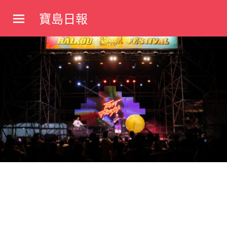
Skip
寶島日報
to
寶
content
島
新
聞
網