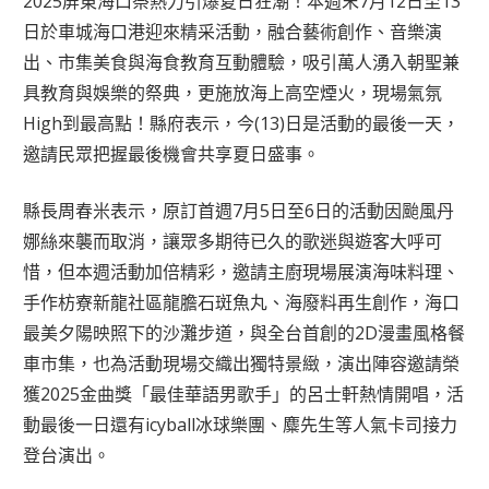
2025屏東海口祭熱力引爆夏日狂潮！本週末7月12日至13
日於車城海口港迎來精采活動，融合藝術創作、音樂演
出、市集美食與海食教育互動體驗，吸引萬人湧入朝聖兼
具教育與娛樂的祭典，更施放海上高空煙火，現場氣氛
High到最高點！縣府表示，今(13)日是活動的最後一天，
邀請民眾把握最後機會共享夏日盛事。
縣長周春米表示，原訂首週7月5日至6日的活動因颱風丹
娜絲來襲而取消，讓眾多期待已久的歌迷與遊客大呼可
惜，但本週活動加倍精彩，邀請主廚現場展演海味料理、
手作枋寮新龍社區龍膽石斑魚丸、海廢料再生創作，海口
最美夕陽映照下的沙灘步道，與全台首創的2D漫畫風格餐
車市集，也為活動現場交織出獨特景緻，演出陣容邀請榮
獲2025金曲獎「最佳華語男歌手」的呂士軒熱情開唱，活
動最後一日還有icyball冰球樂團、麋先生等人氣卡司接力
登台演出。