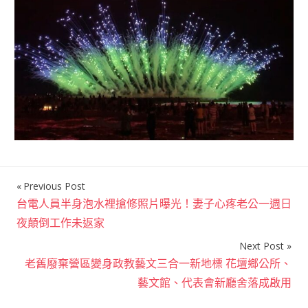
Previous Post
文
台電人員半身泡水裡搶修照片曝光！妻子心疼老公一週日
章
夜顛倒工作未返家
導
Next Post
覽
老舊廢棄營區變身政教藝文三合一新地標 花壇鄉公所、
藝文館、代表會新廳舍落成啟用