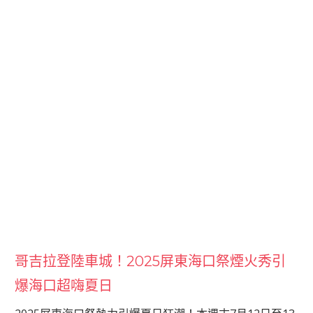
哥吉拉登陸車城！2025屏東海口祭煙火秀引
爆海口超嗨夏日