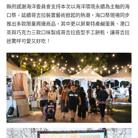
縣府感謝海洋委員會支持本次以海洋環境永續為主軸的海
口祭，延續哥吉拉裝置藝術掀起的熱潮，海口祭現場同步
推出多款限量周邊商品，其中更以屏東特產鹹蛋黃、港口
茶與巧克力三款口味製成哥吉拉造型手工餅乾，讓哥吉拉
迷驚呼可愛又好吃！