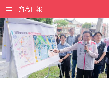
Skip
寶島日報
to
寶
content
島
新
聞
網