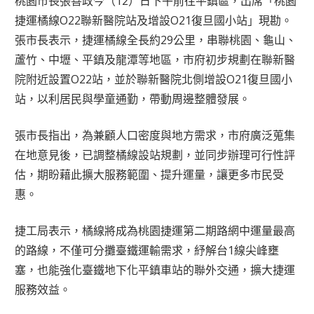
桃園市長張善政今（12）日下午前往平鎮區，出席「桃園
捷運橘線O22聯新醫院站及增設O21復旦國小站」現勘。
張市長表示，捷運橘線全長約29公里，串聯桃園、龜山、
蘆竹、中壢、平鎮及龍潭等地區，市府初步規劃在聯新醫
院附近設置O22站，並於聯新醫院北側增設O21復旦國小
站，以利居民與學童通勤，帶動周邊整體發展。
張市長指出，為兼顧人口密度與地方需求，市府廣泛蒐集
在地意見後，已調整橘線設站規劃，並同步辦理可行性評
估，期盼藉此擴大服務範圍、提升運量，讓更多市民受
惠。
捷工局表示，橘線將成為桃園捷運第二期路網中運量最高
的路線，不僅可分攤臺鐵運輸需求，紓解台1線尖峰壅
塞，也能強化臺鐵地下化平鎮車站的聯外交通，擴大捷運
服務效益。