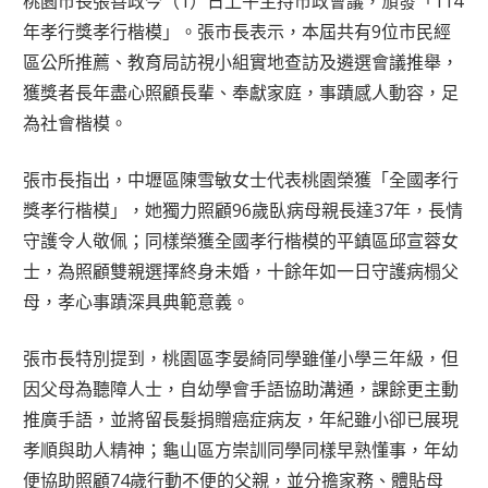
桃園市長張善政今（1）日上午主持市政會議，頒發「114
年孝行獎孝行楷模」。張市長表示，本屆共有9位市民經
區公所推薦、教育局訪視小組實地查訪及遴選會議推舉，
獲獎者長年盡心照顧長輩、奉獻家庭，事蹟感人動容，足
為社會楷模。
張市長指出，中壢區陳雪敏女士代表桃園榮獲「全國孝行
獎孝行楷模」，她獨力照顧96歲臥病母親長達37年，長情
守護令人敬佩；同樣榮獲全國孝行楷模的平鎮區邱宣蓉女
士，為照顧雙親選擇終身未婚，十餘年如一日守護病榻父
母，孝心事蹟深具典範意義。
張市長特別提到，桃園區李晏綺同學雖僅小學三年級，但
因父母為聽障人士，自幼學會手語協助溝通，課餘更主動
推廣手語，並將留長髮捐贈癌症病友，年紀雖小卻已展現
孝順與助人精神；龜山區方崇訓同學同樣早熟懂事，年幼
便協助照顧74歲行動不便的父親，並分擔家務、體貼母