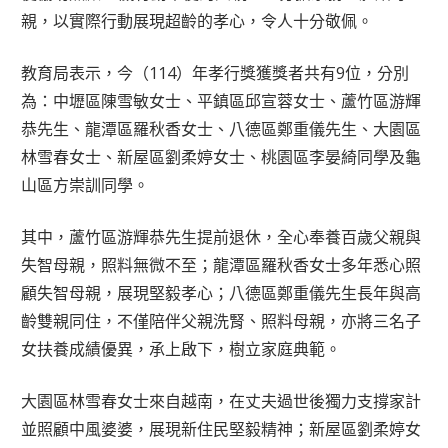
親，以實際行動展現超齡的孝心，令人十分敬佩。
教育局表示，今（114）年孝行獎獲獎者共有9位，分別
為：中壢區陳雪敏女士、平鎮區邱宣蓉女士、蘆竹區游輝
恭先生、龍潭區羅秋香女士、八德區鄭重儀先生、大園區
林雪春女士、新屋區劉柔婷女士、桃園區李晏綺同學及龜
山區方崇訓同學。
其中，蘆竹區游輝恭先生提前退休，全心奉養百歲父親與
失智母親，照料無微不至；龍潭區羅秋香女士多年悉心照
顧失智母親，展現堅毅孝心；八德區鄭重儀先生長年與高
齡雙親同住，不僅陪伴父親洗腎、照料母親，亦將三名子
女扶養成績優異，承上啟下，樹立家庭典範。
大園區林雪春女士來自越南，在丈夫過世後獨力支撐家計
並照顧中風婆婆，展現新住民堅毅精神；新屋區劉柔婷女