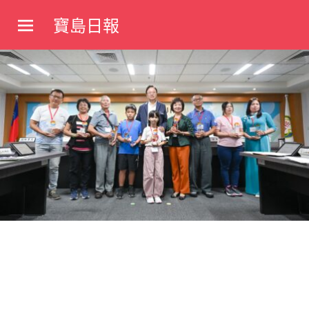
Skip
寶島日報
to
寶
content
島
新
聞
網