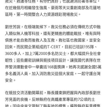
救災、救護等任務，有你們真好；也感謝消防署等單位，
在近幾個月相繼發生強風、豪雨等天災重創南部及花蓮地
區時，第一時間整合人力資源趕赴現場救災。
劉世芳說，在極端氣候下，救災任務必須在傳統方式中融
入類似無人機等科技，還有更精進的體能戰技，唯有與時
俱進才能自救而後救人及互救，救社區也救國家，並安全
回來。而民間企業組成的T-CERT，目前已培訓195隊、
3600多人，加上7萬2000多名防災士，都大幅提升全社會
韌性；這些嚴密訓練與競技項目設計，讓我國代表隊在世
界警消運動會中一舉囊括168面獎牌，她再次感謝全國5萬
多名義消人員，加入消防救災這個大家庭，一起守護台灣
安全。
在競技交流活動開幕前，縣長鍾東錦把握與內政部長劉世
芳見面的良機，反映縣府在高鐵產業專區約7公頃的土
地，因中央來文限制了縣有地的標售，導致縣府有意標售