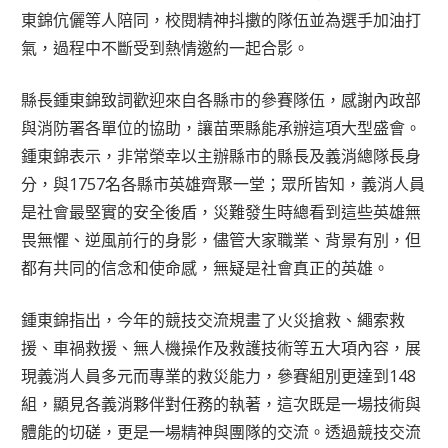
東錦伉儷等人陪同，校閱精神抖擻的隊伍並為選手加油打
氣，過程中不斷受到熱情邀約一起合影。
縣長鍾東錦致詞歡迎來自各縣市的參賽隊伍，感謝內政部
與消防署各單位的協助，讓苗栗縣能承辦這項大型盛會。
鍾東錦表示，非常榮幸以主辦縣市的縣長及義消總隊長身
分，與1757名各縣市英雄齊聚一堂；眾所皆知，義消人員
是社會最堅實的安全後盾，災難發生時總看到這些英雄無
畏無懼、逆風前行的身影，儘管大家職業、背景有別，但
都有共同的信念和使命感，無疑是社會真正的英雄。
鍾東錦指出，今年的競技交流規畫了火災搶救、繩索救
援、車禍救援、無人機操作及救護技術等五大項內容，展
現義消人員多元而專業的救災能力，參賽組別更達到148
組，顯見各義消夥伴對任務的執著，這次既是一場技術與
體能的切磋，更是一場精神與團隊的交流。透過競技交流