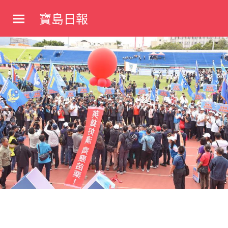
Skip
寶島日報
to
寶
content
島
新
聞
網