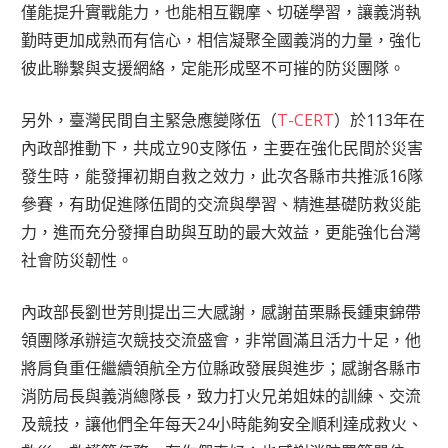
僅能提升實戰能力，也能相互觀摩、切磋學習，讓義消執
勤時更加成熟而有信心，相信凝聚全國義消的力量，強化
彼此聯繫與支援網絡，定能形成堅不可摧的防災團隊。
另外，臺灣民間自主緊急應變隊伍（
T-CERT
）於113年在
內政部推動下，共成立90支隊伍，主要在強化民間於災害
發生時，能發揮初期自救之效力，此次各縣市共推派16隊
參賽，有助促進隊伍間的交流與學習、精進基礎防救災能
力，進而充分發揮自助與互助的最大效益，更能強化台灣
社會防災韌性。
內政部長劉世芳則提出三大感謝，感謝苗栗縣長鍾東錦帶
領團隊承辦這次競技交流盛會，非常圓滿且活力十足，他
將肩負重任繼續領航全方位縣政發展與進步；感謝各縣市
消防局長與義消總隊長，致力打火兄弟姐妹的訓練、交流
及競技，讓他們全年每天24小時能夠安全順利達成救火、