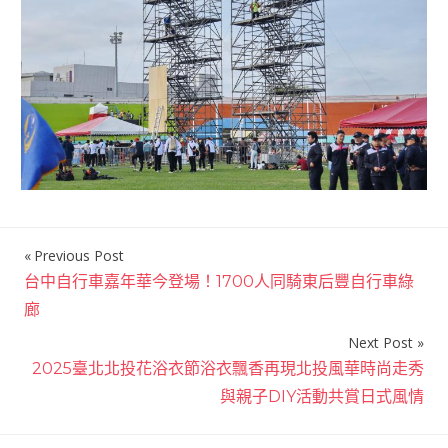
Previous Post
文
台中自行車嘉年華今登場！1700人同騎東后豐自行車綠
章
廊
導
Next Post
覽
2025臺北北投花浴衣節浴衣飄香再現北投風華時尚走秀
與親子DIY活動共賞日式風情