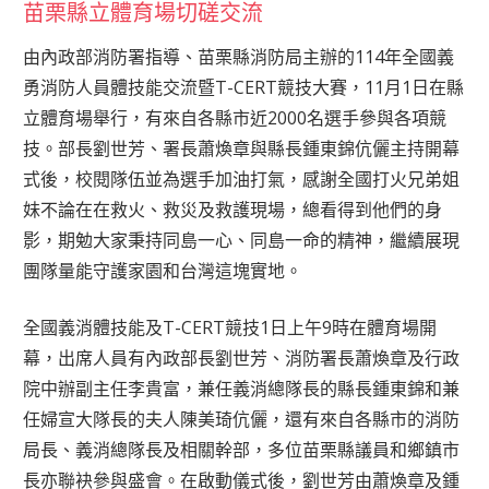
苗栗縣立體育場切磋交流
由內政部消防署指導、苗栗縣消防局主辦的114年全國義
勇消防人員體技能交流暨T-CERT競技大賽，11月1日在縣
立體育場舉行，有來自各縣市近2000名選手參與各項競
技。部長劉世芳、署長蕭煥章與縣長鍾東錦伉儷主持開幕
式後，校閱隊伍並為選手加油打氣，感謝全國打火兄弟姐
妹不論在在救火、救災及救護現場，總看得到他們的身
影，期勉大家秉持同島一心、同島一命的精神，繼續展現
團隊量能守護家園和台灣這塊實地。
全國義消體技能及T-CERT競技1日上午9時在體育場開
幕，出席人員有內政部長劉世芳、消防署長蕭煥章及行政
院中辦副主任李貴富，兼任義消總隊長的縣長鍾東錦和兼
任婦宣大隊長的夫人陳美琦伉儷，還有來自各縣市的消防
局長、義消總隊長及相關幹部，多位苗栗縣議員和鄉鎮市
長亦聯袂參與盛會。在啟動儀式後，劉世芳由蕭煥章及鍾