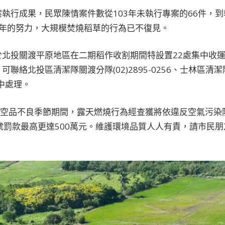
執行成果，民眾陳情案件數從103年未執行專案的66件，到
多年的努力，大規模焚燒稻草的行為已不復見。
於北投關渡平原地區在二期稻作收割期間特設置22處集中收
絡北投區清潔隊關渡分隊(02)2895-0256、士林區清潔隊社
中處理。
的空品不良季節期間，露天燃燒行為經查獲將依違反空氣污染
號罰款最高更達500萬元。維護環境品質人人有責，請市民