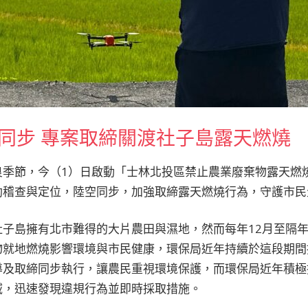
同步 專案取締關渡社子島露天燃燒
良季節，今（1）日啟動「士林北投區禁止農業廢棄物露天燃
助稽查與定位，陸空同步，加強取締露天燃燒行為，守護市民
子島擁有北市難得的大片農田與濕地，然而每年12月至隔年
物就地燃燒影響環境與市民健康，環保局近年持續於這段期間
導及取締同步執行，讓農民重視環境保護，而環保局近年積極
域，迅速發現違規行為並即時採取措施。