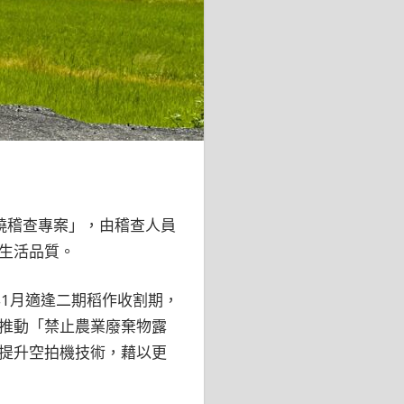
燒稽查專案」，由稽查人員
生活品質。
1月適逢二期稻作收割期，
推動「禁止農業廢棄物露
提升空拍機技術，藉以更