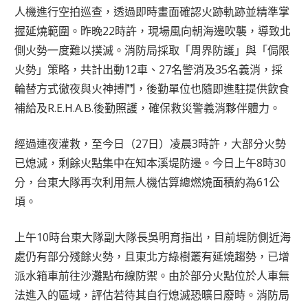
人機進行空拍巡查，透過即時畫面確認火跡軌跡並精準掌
握延燒範圍。昨晚22時許，現場風向朝海邊吹襲，導致北
側火勢一度難以撲滅。消防局採取「周界防護」與「侷限
火勢」策略，共計出動12車、27名警消及35名義消，採
輪替方式徹夜與火神搏鬥，後勤單位也隨即進駐提供飲食
補給及R.E.H.A.B.後勤照護，確保救災警義消夥伴體力。
經過連夜灌救，至今日（27日）凌晨3時許，大部分火勢
已熄滅，剩餘火點集中在知本溪堤防邊。今日上午8時30
分，台東大隊再次利用無人機估算總燃燒面積約為61公
頃。
上午10時台東大隊副大隊長吳明育指出，目前堤防側近海
處仍有部分殘餘火勢，且東北方綠樹叢有延燒趨勢，已增
派水箱車前往沙灘點布線防禦。由於部分火點位於人車無
法進入的區域，評估若待其自行熄滅恐曠日廢時。消防局