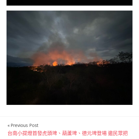
Previous Post
文
台南小提燈首發虎頭埤、葫蘆埤、德元埤登場 邀民眾把
章