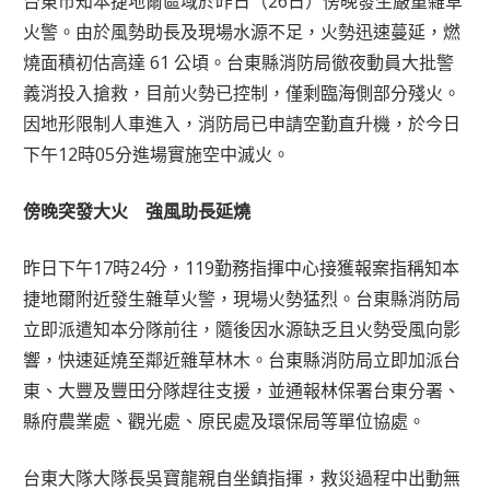
台東市知本捷地爾區域於昨日（26日）傍晚發生嚴重雜草
火警。由於風勢助長及現場水源不足，火勢迅速蔓延，燃
燒面積初估高達 61 公頃。台東縣消防局徹夜動員大批警
義消投入搶救，目前火勢已控制，僅剩臨海側部分殘火。
因地形限制人車進入，消防局已申請空勤直升機，於今日
下午12時05分進場實施空中滅火。
傍晚突發大火 強風助長延燒
昨日下午17時24分，119勤務指揮中心接獲報案指稱知本
捷地爾附近發生雜草火警，現場火勢猛烈。台東縣消防局
立即派遣知本分隊前往，隨後因水源缺乏且火勢受風向影
響，快速延燒至鄰近雜草林木。台東縣消防局立即加派台
東、大豐及豐田分隊趕往支援，並通報林保署台東分署、
縣府農業處、觀光處、原民處及環保局等單位協處。
台東大隊大隊長吳寶龍親自坐鎮指揮，救災過程中出動無