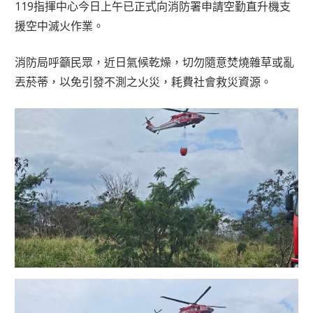
119指揮中心今日上午已正式向消防署申請空勤直升機支
援空中滅火作業。
消防局呼籲民眾，近日氣候乾燥，切勿隨意焚燒雜草或亂
丟菸蒂，以免引發不測之火災，耗費社會救災資源。