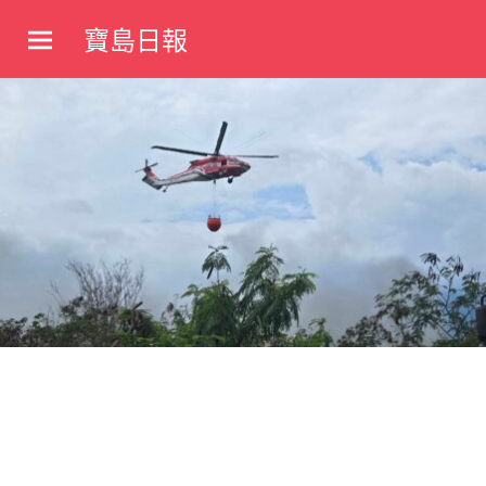
Skip
寶島日報
to
寶
content
島
新
聞
網