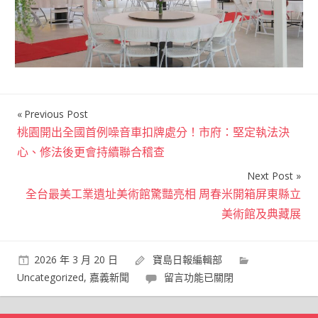
Previous Post
文
桃園開出全國首例噪音車扣牌處分！市府：堅定執法決
章
心、修法後更會持續聯合稽查
導
Next Post
覽
全台最美工業遺址美術館驚豔亮相 周春米開箱屏東縣立
美術館及典藏展
2026 年 3 月 20 日
寶島日報編輯部
在
Uncategorized
,
嘉義新聞
留言功能已關閉
〈緣
分