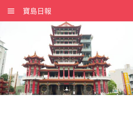
Skip
寶島日報
to
寶
content
島
新
聞
網