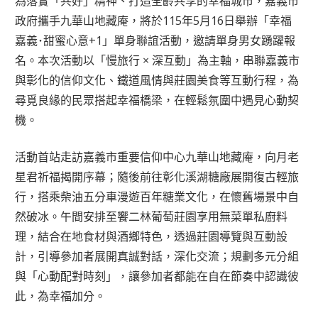
為落實「共好」精神、打造全齡共享的幸福城市，嘉義市
政府攜手九華山地藏庵，將於115年5月16日舉辦「幸福
嘉義･甜蜜心意+1」單身聯誼活動，邀請單身男女踴躍報
名。本次活動以「慢旅行 × 深互動」為主軸，串聯嘉義市
與彰化的信仰文化、鐵道風情與莊園美食等互動行程，為
尋覓良緣的民眾搭起幸福橋梁，在輕鬆氛圍中遇見心動契
機。
活動首站走訪嘉義市重要信仰中心九華山地藏庵，向月老
星君祈福揭開序幕；隨後前往彰化溪湖糖廠展開復古輕旅
行，搭乘柴油五分車漫遊百年糖業文化，在懷舊場景中自
然破冰。午間安排至饗二林葡萄莊園享用無菜單私廚料
理，結合在地食材與酒鄉特色，透過莊園導覽與互動設
計，引導參加者展開真誠對話，深化交流；規劃多元分組
與「心動配對時刻」，讓參加者都能在自在節奏中認識彼
此，為幸福加分。