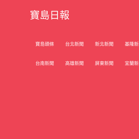
Skip
寶島日報
to
content
寶
島
新
寶島頭條
台北新聞
新北新聞
基隆新
聞
網
台南新聞
高雄新聞
屏東新聞
宜蘭新