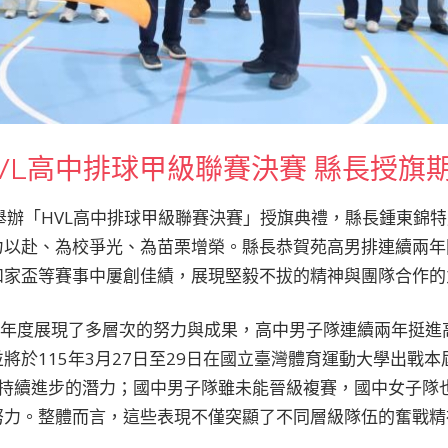
VL高中排球甲級聯賽決賽 縣長授旗
舉辦「HVL高中排球甲級聯賽決賽」授旗典禮，縣長鍾東錦
力以赴、為校爭光、為苗栗增榮。縣長恭賀苑高男排連續兩年
和家盃等賽事中屢創佳績，展現堅毅不拔的精神與團隊合作的
學年度展現了多層次的努力與成果，高中男子隊連續兩年挺進
將於115年3月27日至29日在國立臺灣體育運動大學出戰
示持續進步的潛力；國中男子隊雖未能晉級複賽，國中女子隊
努力。整體而言，這些表現不僅突顯了不同層級隊伍的奮戰精