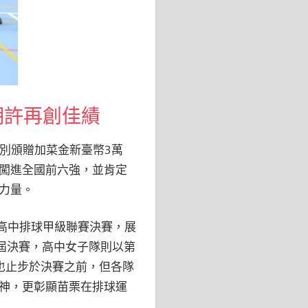
期許再創佳績
特別頒贈加菜金新臺幣3萬
闖進全國前六強，並肯定
力量。
高中排球甲級聯賽決賽，展
本屆決賽，高中女子隊則以第
也止步於決賽之前，但各隊
神，更彰顯苗栗在排球運