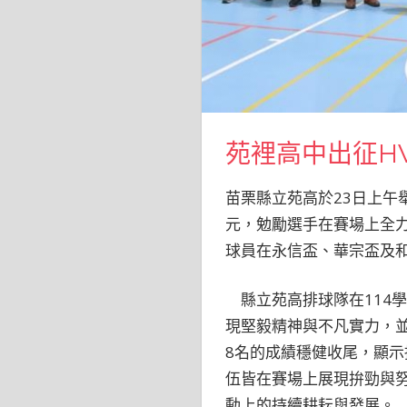
苑裡高中出征H
苗栗縣立苑高於23日上午
元，勉勵選手在賽場上全
球員在永信盃、華宗盃及
縣立苑高排球隊在114
現堅毅精神與不凡實力，並
8名的成績穩健收尾，顯
伍皆在賽場上展現拚勁與
動上的持續耕耘與發展。