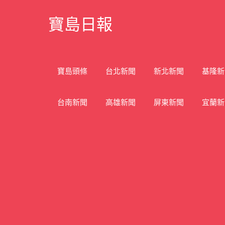
Skip
寶島日報
to
content
寶
島
新
寶島頭條
台北新聞
新北新聞
基隆新
聞
網
台南新聞
高雄新聞
屏東新聞
宜蘭新