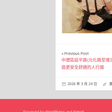
文
Previous Post
中壢區延平路(元化路至環
章
造更安全舒適的人行道
導
覽
2026 年 3 月 24 日
Powered by
WordPress
and
Napoli
.