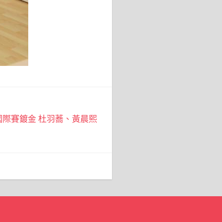
際賽鍍金 杜羽蕎、黃晨熙