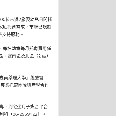
00位未滿2歲嬰幼兒日間托
家庭托育需求，市府已規劃
子支持服務。
幼兒，每名幼童每月托育費用僅
區、安南區及北區（2 處）
。
嘉南藥理大學」經營管
用專業托育團隊與產學合作
導、到宅坐月子媒合平台
06-2959122）。