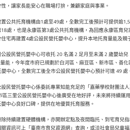
會性，讓家長能安心在職場打拚，兼顧家庭與事業。
置公共托育機構由1處至49處，全數完工後預計可提供逾1,5
18處，也是永康區第3處公共托育機構，為回應永康區育兒
會住宅再建置4處公設民營托嬰中心，提升本地托育量能及親
設民營托嬰中心可收托 20 名滿 2 足月至未滿 2 歲嬰
升服務量能，今年度市府已規劃於白河區、麻豆區、新市區、善化
托嬰中心，全數完工後全市公設民營托嬰中心預計可達 49 處
公設民營托嬰中心係委託專業知能充足的「嘉藥學校財團法人
接新市區三里公設民營托嬰中心後廣受在地好評，未來將持續運
托嬰中心良好口碑，提供在地優質托育服務。
府除持續建置硬體機構，亦開辦定點及夜間臨托、到宅育兒指
關資訊可上「臺南市育兒資源網」查詢，或洽社會局兒童福利科（