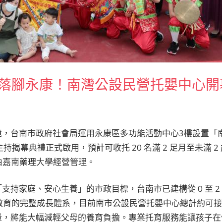
托落腳永康！南灣公設民營托嬰中心開
境，台南市政府社會局運用永康區多功能活動中心3樓設置「
持揭幕典禮正式啟用，預計可收托 20 名滿 2 足月至未滿 
並委由嘉南藥理大學經營管理。
支持家庭、安心生養」的市政目標，台南市已建構從 0 至 2 
義務教育的完整成長體系，目前南市公設民營托嬰中心總計約可接納
量，將能大幅減輕父母的養育負擔。專業托育服務能讓孩子在