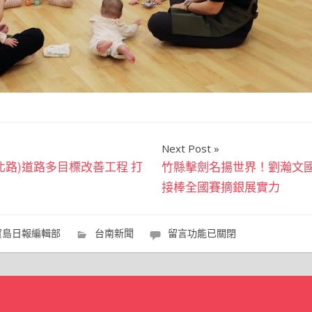
Next Post
北路)道路多目標改善工程 打
竹縣擊劍名揚世界！劉瀚文國
接棒全國賽摘銀展實力
在
寶島日報編輯部
台南新聞
留言功能已關閉
〈南
市
第
18