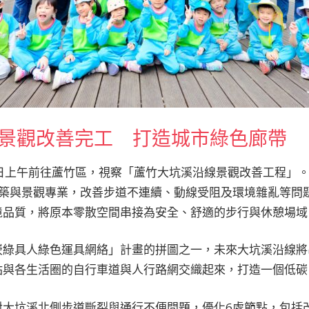
景觀改善完工 打造城市綠色廊帶
）日上午前往蘆竹區，視察「蘆竹大坑溪沿線景觀改善工程」
合建築與景觀專業，改善步道不連續、動線受阻及環境雜亂等問
境品質，將原本零散空間串接為安全、舒適的步行與休憩場域
崁綠具人綠色運具網絡」計畫的拼圖之一，未來大坑溪沿線將
站與各生活圈的自行車道與人行路網交織起來，打造一個低碳
對大坑溪北側步道斷裂與通行不便問題，優化6處節點，包括