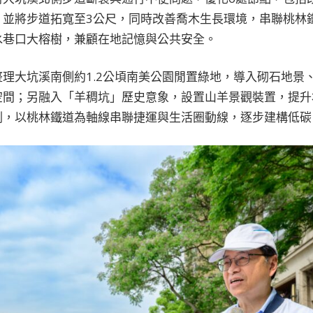
，並將步道拓寬至3公尺，同時改善喬木生長環境，串聯桃林
水巷口大榕樹，兼顧在地記憶與公共安全。
理大坑溪南側約1.2公頃南美公園閒置綠地，導入砌石地景
空間；另融入「羊稠坑」歷史意象，設置山羊景觀裝置，提升
劃，以桃林鐵道為軸線串聯捷運與生活圈動線，逐步建構低碳