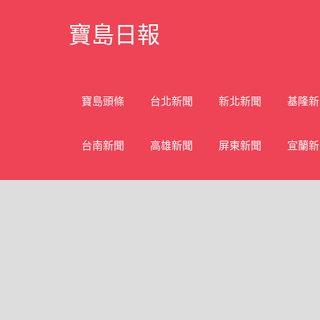
Skip
寶島日報
to
content
寶
島
新
寶島頭條
台北新聞
新北新聞
基隆新
聞
網
台南新聞
高雄新聞
屏東新聞
宜蘭新