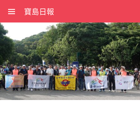
Skip
寶島日報
to
寶
content
島
新
聞
網