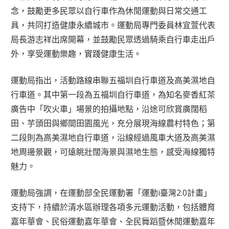
念，鼓勵更多民眾以自行車作為休閒運動與日常交通工
具，共同打造健康永續城市。運動局專門委員林宜萱代表
局長游志祥出席開幕，並鼓勵民眾透過騎乘自行車走出戶
外，享受運動樂趣，實踐健康生活。
運動局指出，活動路線串聯五福圳自行車道及高美濕地自
行車道。其中第一段為五福圳自行車道，為知名麥香紅茶
廣告中「吹火車」場景的拍攝地點，沿途可欣賞廣闊稻
田、芋頭田與鄉間田園風光，充分展現海線農村特色；第
二段則為高美濕地自行車道，沿線經過風車大道及高美濕
地周邊景觀，可遠眺壯闊海景與濕地生態，感受海線獨特
魅力。
運動局強調，在運動部全民運動署「運動i臺灣2.0計畫」
支持下，持續於清水區辦理各項多元運動活動，包括體育
嘉年華會、民俗運動嘉年華會、全民舞蹈暨休閒運動嘉年