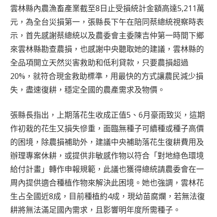
雲林縣內農漁畜產業截至8日止受損統計金額高達5,211萬
元，為全台災損第一，張縣長下午在陪同蔡總統視察時表
示，首先感謝蔡總統以及農委會主委陳吉仲第一時間下鄉
來雲林縣勘查農損，也感謝中央聽取她的建議，雲林縣的
全品項開立天然災害救助和低利貸款，只要農損超過
20%，就符合現金救助標準，用最快的方式讓農民減少損
失，盡速復耕，穩定全國的農產需求及物價。
張縣長指出，上期落花生收成正值5、6月豪雨致災，這期
作初栽的花生又損失慘重，面臨無種子可續種或種子高價
的困境，除農損補助外，建議中央補助落花生復耕費用及
辦理專案休耕，或提供非敏感作物以符合「對地綠色環境
給付計畫」轉作申報規範，此議也獲得總統請農委會在一
周內提供適合種植作物來解決此困境。她也強調，雲林花
生占全國近8成，目前種植約4成，現幼苗腐爛，若無法復
耕將無法滿足國內需求，且影響明年度所需種子。