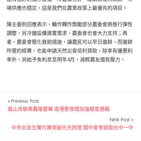
場供應也穩定，這是我們在農業政策上最優先的項目。
陳主委則回應表示，輪作轉作獎勵部分農委會將進行彈性
調整，另冷鏈設備建置需求，農委會也會大力支持；再
者，農委會簡化救助措施，讓農民可以早日復耕，而復耕
所需的經費，也能申請天然災害低利貸款，除享有優惠利
率外，另給予免利息至明年4月，減輕農友還款壓力。
Previous Post
文
遏止改裝車轟隆雷聲 南港警夜間加強稽查通報
章
Next Post
導
中市全盲生陳可冀突破先天困境 國中會考錄取台中一中
覽