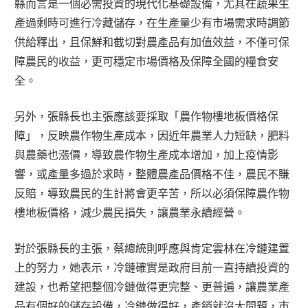
縣而言是一個必需投資的現代化基礎設備，尤其在蔬果生
產過剩時可進行冷藏儲存，在生產量少有市場需求時調節
供給釋出，且保鮮和截切對農產品有加值效益，不僅可保
障農民的收益，更可穩定市場價格及保障全國的糧食安
全。
另外，張縣長也主張應該要採取「農作物樓地板價格保
障」，反映農作物生產成本，因近年農業人力短缺，肥料
與農藥也漲價，導致農作物生產成本增加，加上疫情影
響，或產量多過於求時，整體農產品價格不佳，農民不賺
反賠，導致農民的生計將會更辛苦，所以必須保障農作物
樓地板價格，減少農民損失，讓農業永續經營。
對於張縣長的主張，蔡總統則呼應與肯定雲林在冷鏈建置
上的努力，她表示，冷鏈確實是政府目前一直持續投資的
建設，也希望把整個冷鏈做得更完整、更普遍，讓農業產
品有個好的儲存設備，冷鏈做得好，產銷就沒大問題，市