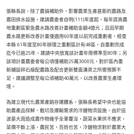
張縣長說，除了農損補助外，影響農業生產甚鉅的農路及
農田排水設施，建請農委會自明(111)年度起，每年提高農
地重劃區緊急農水路改善計畫補助金額4億元；且因早期
農水路更新改善計畫僅適用60年度以前完成重劃者，經查
本縣 61年度至80年辦理之重劃區計有48區，自重劃完成
迄今已逾25年，建請中央放寬該計畫年限標準至80年；另
該項計畫農委會每公頃僅補助25萬3000元，對於區內重
新鋪設碎石級配農路及配合更新雙面溝渠之所需預算不
足，建議調整至每公頃補助40萬元，以改善農業生產環
境。
為建立現代化農業產銷存運體系，張縣長希望中央也能協
助農產品保鮮、截切及運輸需求的冷鏈物流設施，由於這
波豪大雨造成農作物幾乎全軍覆沒，蔬菜水果供不應求，
菜價不斷上漲，農民苦，百姓也苦，冷鏈物流對於農業大