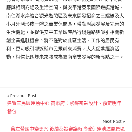
廳與相關商場及生活空間，與安平港亞果國際遊艇港城、
南仁湖水岸複合觀光遊憩區及未來開發招商之三鯤鯓及大
小月牙灣形成一體之商業休閒區，帶動周邊發展及完善的
生活機能，並提供安平工業區產品行銷通路與吸引相關新
創企業進駐機會。將不僅對於此區生活、工作的居民有
利，更可吸引鄰近縣市民眾前來消費，大大促進經濟活
動，相信此區塊未來將成為臺南商業發展的新亮點之一。
Previous Post
文
建置三民區運動中心 高市府：緊鑼密鼓設計、預定明年
章
發包
導
Next Post
覽
舊左營國中變更案 後續都設審議時將確保蓮池潭風景區