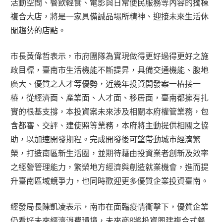
活動空間、餐飲輕食、電影與日常便民服務等內容的獨棟
複合大店，將是一家具備誠品場所精神、迎接未來生活休
閒趨勢的店點。
市長黃偉哲表示，市府團隊為實現做得更好過得更好之施
政目標，臺南市生活機能不斷提昇，具備交通機能、腹地
廣大、優質之人才等優勢，近幾年投資開發案一樁接一
樁，從經濟面、產業面、人才面、移居面，臺南都擁有扎
實的根基支撐，本投資案未來涉及相關本府權管業務，包
含都審、交評、建使照等業務，本府將主動提供相關之協
助，以加速開發期程。完成開發後可望帶動城市經濟繁
榮，打造南區新生活圈，並期待藉由投資業者創新及效率
之經營管理能力，繁榮地方經濟與創造就業機會，進而提
升臺南區域競爭力，也同時歡迎更多優質企業投資臺南。
經發局長陳凱凌表示，南市在面臨疫情衝擊下，優質企業
仍看好未來經濟消費環境，未來商8將投資興建複合式餐