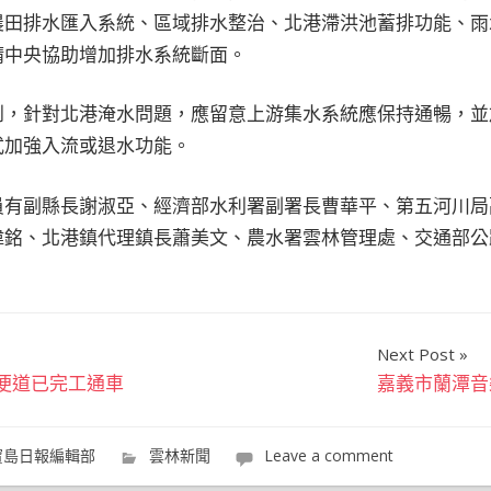
農田排水匯入系統、區域排水整治、北港滯洪池蓄排功能、雨
請中央協助增加排水系統斷面。
到，針對北港淹水問題，應留意上游集水系統應保持通暢，並
式加強入流或退水功能。
員有副縣長謝淑亞、經濟部水利署副署長曹華平、第五河川局
偉銘、北港鎮代理鎮長蕭美文、農水署雲林管理處、交通部公
。
Next Post
時便道已完工通車
嘉義市蘭潭音
寶島日報編輯部
雲林新聞
Leave a comment