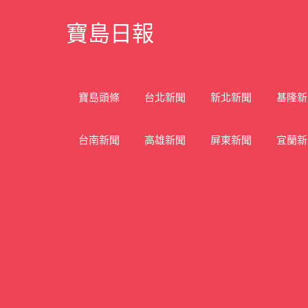
Skip
寶島日報
to
content
寶
島
新
寶島頭條
台北新聞
新北新聞
基隆新
聞
網
台南新聞
高雄新聞
屏東新聞
宜蘭新