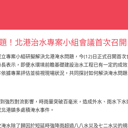
題！北港治水專案小組會議首次召開
立專案小組研擬解決北港淹水問題，今(12)日正式召開首
縣長表示，即便水環境前瞻基礎建設治水工程已有一定的成效
方依據專業評估並檢視現場狀況，共同探討如何解決淹水問題
午受到強烈對流影響，時雨量突破百毫米，造成外水、雨水下
成北港鎮多處積淹水事件。
次淹水除了歸因於短延時強降雨超過八八水災及七二水災的規