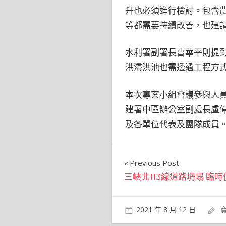
升也必須進行檢討。包含
等都需要持續改善，也建
水利署副署長曹華平則提
港滯洪池也需透過工程方
本次專案小組會議參與人
建署中區辦公室副處長盧
及各單位代表及團隊成員
文
Previous Post
三峽北113線道路坍塌 臨
章
導
2021 年 8 月 12 日
覽