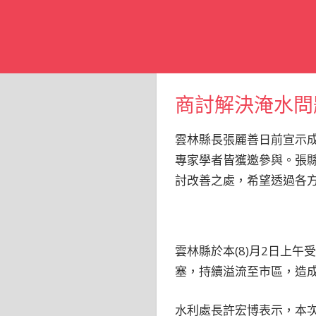
商討解決淹水問
雲林縣長張麗善日前宣示成
專家學者皆獲邀參與。張
討改善之處，希望透過各
雲林縣於本(8)月2日上
塞，持續溢流至市區，造
水利處長許宏博表示，本