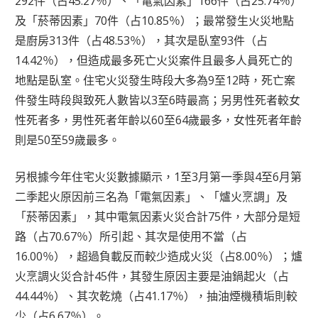
292件（占45.27％）、「電氣因素」166件（占25.74％）
及「菸蒂因素」70件（占10.85％）；最常發生火災地點
是廚房313件（占48.53％），其次是臥室93件（占
14.42％），但造成最多死亡火災案件且最多人員死亡的
地點是臥室。住宅火災發生時段大多為9至12時，死亡案
件發生時段與致死人數皆以3至6時最高；另男性死者較女
性死者多，男性死者年齡以60至64歲最多，女性死者年齡
則是50至59歲最多。
另根據今年住宅火災數據顯示，1至3月第一季與4至6月第
二季起火原因前三名為「電氣因素」、「爐火烹調」及
「菸蒂因素」，其中電氣因素火災合計75件，大部分是短
路（占70.67％）所引起、其次是使用不當（占
16.00％），超過負載反而較少造成火災（占8.00％）；爐
火烹調火災合計45件，其發生原因主要是油鍋起火（占
44.44％）、其次乾燒（占41.17％），抽油煙機積垢則較
少（占6.67％）。