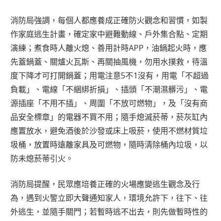
消防局強調，每個人都應養成正確防火觀念和習慣，如製
作家庭逃生計畫，確定家中避難動線、戶外集合點、定期
演練；煮食時人離火熄、善用計時APP，油鍋起火時，應
先蓋鍋蓋、關爐火瓦斯、再關抽風機，勿用水撲救，待溫
度下降才可打開鍋蓋；用電注意5不1沒有，用電「不超過
負載」、電線「不綑綁折損」、插頭「不潮濕髒污」、電
源插座「不用不插」、周圍「不放可燃物」，及「沒有商
品安全標章」的電器不買不用；隨手熄滅菸蒂，菸灰缸內
應置放水，避免酒後於沙發或床上吸菸，使用不燃材質垃
圾桶，放置時遠離家具及可燃物，隨時清除桶內垃圾，以
防未熄菸蒂引火。
消防局提醒，民眾應培養正確的火場應變逃生觀念及行
為，遇到火警立即大聲通知家人，環境允許下，往下、往
外逃生，並隨手關門；若暫時逃不出去，則先做暫時性的