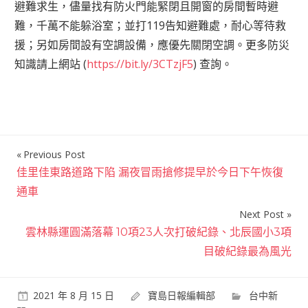
避難求生，儘量找有防火門能緊閉且開窗的房間暫時避
難，千萬不能躲浴室；並打119告知避難處，耐心等待救
援；另如房間設有空調設備，應優先關閉空調。更多防災
知識請上網站 (
https://bit.ly/3CTzjF5
) 查詢。
Previous Post
文
佳里佳東路道路下陷 漏夜冒雨搶修提早於今日下午恢復
章
通車
導
Next Post
覽
雲林縣運圓滿落幕 10項23人次打破紀錄、北辰國小3項
目破紀錄最為風光
2021 年 8 月 15 日
寶島日報編輯部
台中新