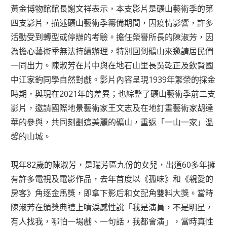
黃金博物館館長謝文祥表示，本支影片是礦山藝術季的第
四支影片，描述礦山藝術季籌備期間，因疫情影響，許多
活動受到轉型或停辦的考驗。擔任榮譽所長的陳淑芳，因
為擔心藝術季無法持續辦理，特別回到礦山來邀請居民們
一同出力。陳淑芳在片中與在地石山里長吳乾正及欽賢國
中江家鈞同學自然對戲。影片內容呈現1939年繁榮的採金
時期，與現在2021年的差異；也綜整了礦山藝術季前二支
影片，邀請國際地景藝術家王文志及在地釘畫藝術家胡達
華的參與，共同刻劃這美麗的礦山，重返「一山一家」溫
馨的山城。
現年82歲的陳淑芳，是瑞芳區九份的女兒，出道60多年擁
有許多電視及電影作品，去年首度以《孤味》和《親愛的
房客》角逐金馬獎，即拿下影后和女配角雙料大獎。當時
陳淑芳在頒獎典禮上噴淚感性說「我是演員，不是明星，
有人找我，哪怕一場戲、一句話，我都會演」，當時真性