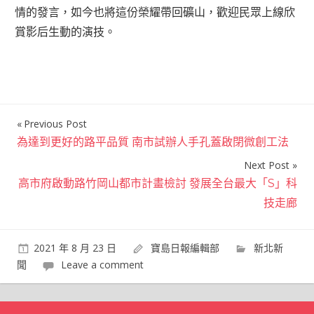
情的發言，如今也將這份榮耀帶回礦山，歡迎民眾上線欣
賞影后生動的演技。
Previous Post
文
為達到更好的路平品質 南市試辦人手孔蓋啟閉微創工法
章
Next Post
導
高市府啟動路竹岡山都市計畫檢討 發展全台最大「S」科
覽
技走廊
2021 年 8 月 23 日
寶島日報編輯部
新北新
聞
Leave a comment