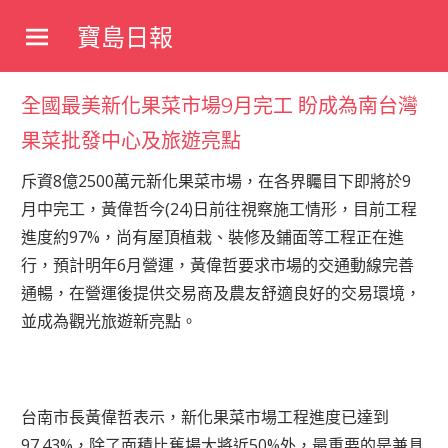
Skip
寶島日報
to
寶
content
島
全國最美新化果菜市場9月完工 盼成為南台灣
新
聞
果菜批發中心及旅遊亮點
網
斥資8億2500萬元新化果菜市場，在各界矚目下即將於9
月中完工，黃偉哲今(24)日前往視察施工情形，目前工程
進度約97%，尚有屋頂植栽、裝修及鋪面等工程正在進
行，預計明年6月營運，黃偉哲要求市場的交通動線完善
通暢，在營運後提供交易商及農友舒適良好的交易環境，
並成為觀光旅遊新亮點。
台南市長黃偉哲表示，新化果菜市場工程進度已達到
97.43%，除了面積比舊場大將近50%外，最重要的是兼具