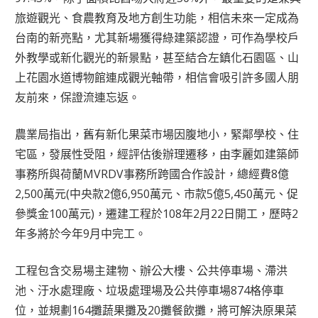
旅遊觀光、食農教育及地方創生功能，相信未來一定成為
台南的新亮點，尤其新場獲得綠建築認證，可作為學校戶
外教學或新化觀光的新景點，甚至結合左鎮化石園區、山
上花園水道博物館連成觀光軸帶，相信會吸引許多國人朋
友前來，保證流連忘返。
農業局指出，舊有新化果菜市場因腹地小，緊鄰學校、住
宅區，發展性受阻，經評估後辦理遷移，由李麗如建築師
事務所與荷蘭MVRDV事務所跨國合作設計，總經費8億
2,500萬元(中央款2億6,950萬元、市款5億5,450萬元、促
參獎金100萬元)，遷建工程於108年2月22日開工，歷時2
年多將於今年9月中完工。
工程包含交易場主建物、辦公大樓、公共停車場、滯洪
池、汙水處理廠、垃圾處理場及公共停車場874格停車
位，並規劃164攤蔬果攤及20攤餐飲攤，將可解決原果菜