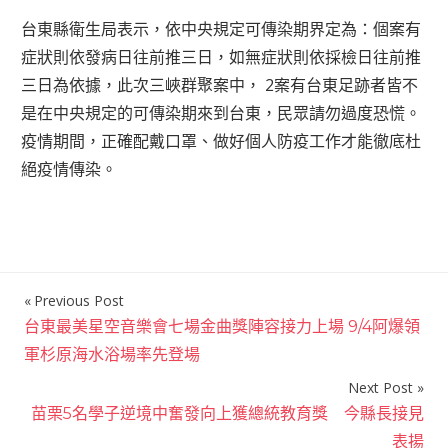
台東縣衛生局表示，依中央規定可傳染期界定為：個案有
症狀則依發病日往前推三日，如無症狀則依採檢日往前推
三日為依據，此次三峽群聚案中， 2案有台東足跡者皆不
是在中央規定的可傳染期來到台東，民眾請勿過度恐慌。
疫情期間，正確配戴口罩、做好個人防疫工作才能徹底杜
絕疫情傳染。
Previous Post
文
台東最美星空音樂會七場金曲獎陣容接力上場 9/4阿爆領
章
軍杉原海水浴場率先登場
導
Next Post
覽
苗栗5名學子逆境中奮發向上獲總統教育獎 今縣長接見
表揚