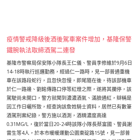
疫情警戒降級後酒後駕車案件增加，基隆保警
鐵腕執法取締酒駕二連發
基隆市警察局保安隊小隊長王仁儀、警員李修維於9月6日
14-18時執行巡邏勤務，經過仁一路時，見一部普通重機
車在該路段蛇行，且忽快忽慢，即尾隨在後，待該部機車
於仁一路邊、劉銘傳路口停等紅燈之際，遂將其攔停，該
駕駛尚未開口，警方就聞到濃濃酒氣、滿臉通紅，辯稱是
因工作日曬所致，經查詢該詹姓騎士資料，居然已有數筆
酒駕刑案紀錄，警方施以酒測，酒精濃度高達
0.31MG/L，復於當日20-24時該隊小隊長蔡富國、警員謝
雷生等4人，於本市暖暖運動公園東碇路15號，見一部普