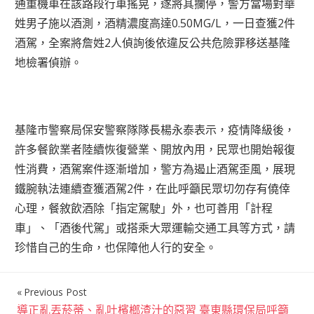
通重機車在該路段行車搖晃，遂將其攔停，警方當場對華
姓男子施以酒測，酒精濃度高達0.50MG/L，一日查獲2件
酒駕，全案將詹姓2人偵詢後依違反公共危險罪移送基隆
地檢署偵辦。
基隆市警察局保安警察隊隊長楊永泰表示，疫情降級後，
許多餐飲業者陸續恢復營業、開放內用，民眾也開始報復
性消費，酒駕案件逐漸增加，警方為遏止酒駕歪風，展現
鐵腕執法連續查獲酒駕2件，在此呼籲民眾切勿存有僥倖
心理，餐敘飲酒除「指定駕駛」外，也可善用「計程
車」、「酒後代駕」或搭乘大眾運輸交通工具等方式，請
珍惜自己的生命，也保障他人行的安全。
Previous Post
文
導正亂丟菸蒂、亂吐檳榔渣汁的惡習 臺東縣環保局呼籲