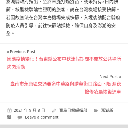
澎湖縣政府指出，至於未施打過疫苗，或未持有3日內快
篩、核酸檢驗陰性證明的旅客，請在台灣機場接受快篩。
若因故無法在台灣本島機場完成快篩，入境後請配合縣府
防疫人員引導，前往快篩站採檢，確保自身及澎湖的安
全。
Previous Post
文
因應疫情變化！台東縣公布中秋連假期間不開放公共場所
章
烤肉活動
導
Next Post
覽
臺南市永康區交通要道中華路與勝華街口路面下陷 漏夜
搶修凌晨恢復通車
2021 年 9 月 8 日
寶島日報編輯部
澎湖新
聞
Leave a comment