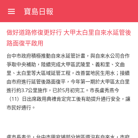
Skip
寶島日報
to
寶
content
島
做好道路修復更好行 大甲太白里自來水延管後
新
聞
路面復平啟用
網
台中市政府積極推動自來水延管計畫，與自來水公司合作
爭取中央補助，陸續完成大甲區武陵里、義和里、文曲
里、太白里等大區域延管工程，改善當地民生用水；接續
由市府進行延管後路面復平，今年第一期於大甲區太白里
進行約3.7公里施作，已於5月初完工。市長盧秀燕今
（11）日出席啟用典禮肯定完工後有助提升通行安全，讓
市民好通行。
盧市長表示，台中市甲安埔部分地區還沒有自來水，市府