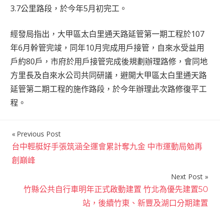
3.7公里路段，於今年5月初完工。
經發局指出，大甲區太白里通天路延管第一期工程於107
年6月幹管完竣，同年10月完成用戶接管，自來水受益用
戶約80戶，市府於用戶接管完成後規劃辦理路修，會同地
方里長及自來水公司共同研議，避開大甲區太白里通天路
延管第二期工程的施作路段，於今年辦理此次路修復平工
程。
Previous Post
文
台中輕艇好手張筑涵全運會累計奪九金 中市運動局勉再
章
創巔峰
導
Next Post
覽
竹縣公共自行車明年正式啟動建置 竹北為優先建置50
站，後續竹東、新豐及湖口分期建置