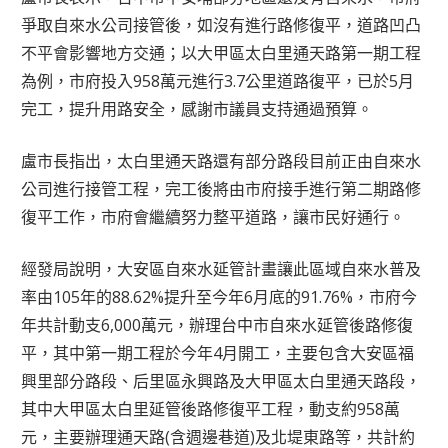
爭取自來水公司接管後，如沒有進行路修復平，道路凹凸
不平會影響地方交通；以大甲區太白里通天路第一期工程
為例，市府投入958萬元進行3.7公里道路復平，已於5月
完工，提升用路安全，感謝市議員支持通過預算。
盧市長指出，太白里通天路還有部分路段目前正由自來水
公司進行接管工程，完工後將由市府接手進行第二期路修
復平工作，市府會繼續努力整平道路，讓市民好通行。
經發局說明，大安區自來水延管計畫讓此區域自來水普及
率由105年的88.62%提升至今年6月底的91.76%，市府今
年共計動支6,000萬元，辦理台中市自來水延管後路修復
平，其中第一期工程於今年4月開工，主要包含大安區福
興里部分路段、后里區永興路及大甲區太白里通天路段，
其中大甲區太白里延管後路修復平工程，動支約958萬
元，主要辦理通天路(含週邊巷道)及北堤東路等，共計約