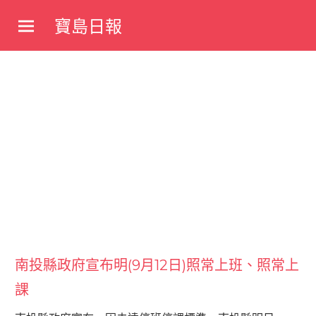
Skip
寶島日報
to
寶
content
島
新
聞
網
南投縣政府宣布明(9月12日)照常上班、照常上
課