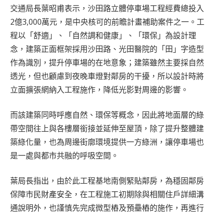
交通局長葉昭甫表示，沙田路立體停車場工程經費總投入
2億3,000萬元，是中央核可的前瞻計畫補助案件之一。工
程以「舒適」、「自然調和健康」、「環保」為設計理
念，建築正面框架採用沙田路、光田醫院的「田」字造型
作為識別，提升停車場的在地意象；建築雖然主要採自然
透光，但也顧慮到夜晚車燈對鄰房的干擾，所以設計時將
立面擴張網納入工程施作，降低光影對周邊的影響。
而該建築同時呼應自然、環保等概念，因此將地面層的綠
帶空間往上與各樓層銜接並延伸至屋頂，除了提升整體建
築綠化量，也為周邊街廓環境提供一方綠洲，讓停車場也
是一處與都市共融的呼吸空間。
葉局長指出，由於此工程基地南側緊貼鄰房，為穩固鄰房
保障市民財產安全，在工程施工初期除與相關住戶詳細溝
通說明外，也謹慎先完成微型樁及預壘樁的施作，再進行