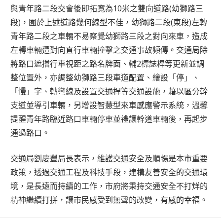
與青年路二段交會後即拓寬為10米之雙向道路(幼獅路三
段)，囿於上述道路幾何線型不佳，幼獅路二段(東段)左轉
青年路二段之車輛不易察覺幼獅路三段之對向來車，造成
左轉車輛遭對向直行車輛撞擊之交通事故頻傳。交通局除
將路口遮擋行車視距之路名牌面、輔2標誌桿等更新並調
整位置外，亦調整幼獅路三段車道配置、繪設「停」、
「慢」字、轉彎線及設置交通桿等交通設施，藉以區分幹
支道並導引車輛，另增設智慧型來車感應警示系統，溫馨
提醒青年路臨近路口車輛停車並禮讓幹道車輛後，再起步
通過路口。
交通局劉慶豐局長表示，維護交通安全及順暢是本市重要
政策，透過交通工程及科技手段，建構友善安全的交通環
境，是長遠而持續的工作，市府將秉持交通安全不打烊的
精神繼續打拼，讓市民感受到無聲的改變，有感的幸福。