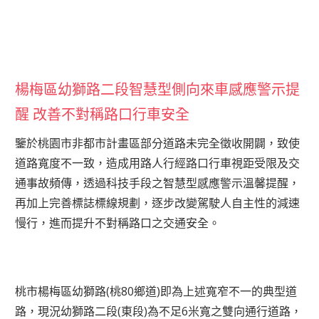
楊梅區幼獅路二段智慧型側向來車感應警示提
醒 改善不對稱路口行車安全
鑒於桃園市非都市計畫區部分道路未完全徵收開闢，致使
道路寬度不一致，造成用路人行經路口行車視距受限及交
通事故頻傳，透過科技手段之智慧型感應警示溫馨提醒，
再加上完善標誌標線規劃，逐步改變駕駛人自主性的減速
慢行，進而提升不對稱路口之交通安全。
桃市楊梅區幼獅路(桃80鄉道)即為上述寬窄不一的典型道
路，現況幼獅路二段(東段)為不足6米寬之雙向通行道路，