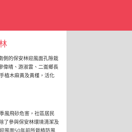
林
溪南側的保安林迎風面孔隙栽
廖偉晴、游淑雲、二崙鄉長
手植木麻黃及黃槿，活化
季風飛砂危害，社區居民
，除了參與保安林環境清潔及
迎風面50年前所栽植防風