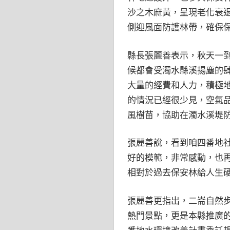
沙之木麻黃，呈現老化衰
側迎風面防護林帶，確保
縣長張麗善表示，秋天一
候都會受濁水縣溪揚塵的
大量的經費和人力，積極
的情況已經很少見，空氣
風樹苗，協助在濁水溪堤
張麗善說，看到咱四番地
好的模範，非常感動，也
相對於過去保安林給人生
張麗善更指出，二崙自然
熱門景點，更是本縣推廣