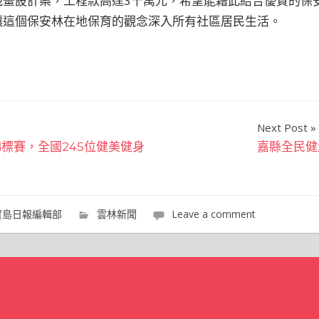
規畫設計案，工程款高達3千萬元，希望能藉此結合優質的保
讓這個保安林在地保育的觀念深入所有社區居民生活。
Next Post
標賽，全國245位健美健身
嘉縣全民健
寶島日報編輯部
雲林新聞
Leave a comment