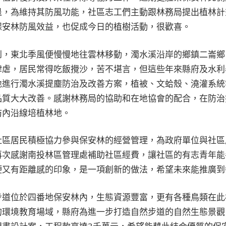
退，為維持其防風功能，社區志工們主動跟林務局提出植林計
保安林防風效益，也促成今日的植樹活動，很歡喜。
到，東北季風便慢慢地往雲林移動，濁水溪沿岸的鄉鎮二崙鄉
肆虐，居民常得吃飯攪沙，苦不堪言，但這些年來縣府及水利
地進行濁水溪提塵防治及改善方案，植被、文蛤殼、澆灌系統
品質大大改善。感謝林務局的協助和在地協會的配合，在防治
防內沿線培植林地。
社區居民積極協力參與保安林的經營管理，為政府單位與社區
再次感謝南投林區管理處補助社區經費，讓社區的有志青年能
硬又有距離感的印象，是一項創新的做法，希望未來能推廣到
步道位於四番地保安林內，生態資源豐富，更有各種鳥類在此
的環境教育場域，縣府為進一步打造自然步道的自然生態景觀