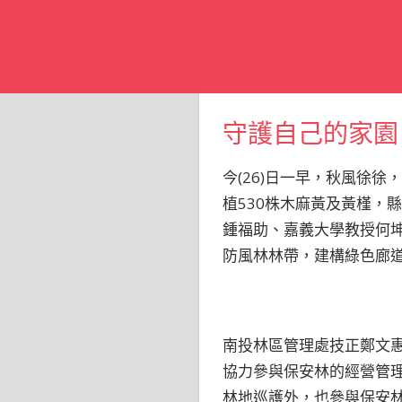
守護自己的家園
今(26)日一早，秋風徐
植530株木麻黃及黃槿，
鍾福助、嘉義大學教授何
防風林林帶，建構綠色廊
南投林區管理處技正鄭文
協力參與保安林的經營管理
林地巡護外，也參與保安