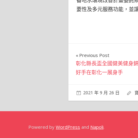
番地水環境改善計畫委託
要性及多元服務功能，並
文
Previous Post
彰化縣長盃全國健美健身錦
章
好手在彰化一展身手
導
覽
2021 年 9 月 26 日
Powered by
WordPress
and
Napoli
.