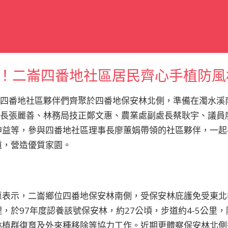
！二崙四番地社區居民齊心手植防風
徐，四番地社區夥伴們齊聚於四番地保安林北側，準備在濁水
縣長張麗善、林務局技正鄭文惠、農業處副處長蔡耿宇、議員
坤益等，參與四番地社區理事長廖蕙娟帶領的社區夥伴，一起
道，營造優質家園。
惠表示，二崙鄉位四番地保安林南側，受保安林庇護免受東北
，於97年度認養該號保安林，約27公頃，步道約4-5公里
林植群復育及外來種移除等協力工作。近期更體察保安林北側