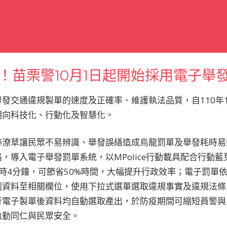
！苗栗警10月1日起開始採用電子舉
發交通違規製單的速度及正確率、維護執法品質，自110年1
朝向科技化、行動化及智慧化。
跡潦草讓民眾不易辨識、舉發誤繕造成烏龍罰單及舉發耗時易
，導入電子舉發罰單系統，以MPolice行動載具配合行動
時4分鐘，可節省50%時間，大幅提升行政效率；電子罰單
別資料至相關欄位，使用下拉式選單選取違規事實及違規法條
行電子製單後資料均自動選取產出，於防疫期間可縮短員警與
執勤同仁與民眾安全。