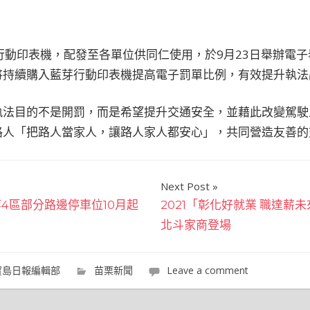
行動印表機，配發至各單位供同仁使用，於9月23日舉辦電
將持續購入藍芽行動印表機提高電子罰單比例，有效提升執法
執法目的不是開罰，而是希望提升交通安全，並藉此改變駕駛
路人「把路人當家人，讓路人家人都安心」，共同營造友善的
Next Post
4區部分路邊停車位10月起
2021「彰化好就業 職達薪未
北斗家商登場
寶島日報編輯部
苗栗新聞
Leave a comment