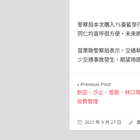
警察局本次購入75臺藍芽
同仁均直呼很方便，未來
苗栗縣警察局表示，交通
少交通事故發生，期望用
文
Previous Post
新店、汐止、鶯歌、林口等
章
收費管理
導
覽
2021 年 9 月 27 日