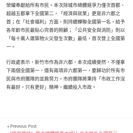
榮耀奉獻給所有市民。本次除城市總體競爭力僅次首都、
超越五都拿下全國第二，「經濟與就業」更是非六都之
首；在「社會福利」方面，則持續蟬聯全國第一名，給予
各年齡市民最貼心完善的照顧；「公共安全與消防」則以
「每十萬人建築物火災發生次數」最低，首次登上全國第
一。
行政處表示，新竹市作為非六都，本次成績斐然，不僅拿
下兩個全國第一，還有兩項非六都第一，要歸功於所有市
民與市府團隊的並肩努力。市府團隊將秉持「市政工作沒
有最好，只有更好」精神，繼續投入市政。
Previous Post
文