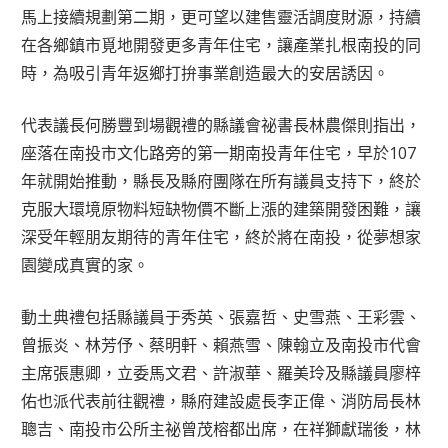
馬上接續規劃第二期，更可望以建售靈活調度財源，持續
在各鄉鎮市覓地開發更多青年住宅，讓產業扎根南投的同
時，為吸引青年返鄉打拚事業創造最大的安居誘因。
代表議長何勝豐到場觀禮的縣議會祕書長林農傑則指出，
座落在南投市文化路旁的第一期南投青年住宅，早於107
年就開始推動，縣長及縣府團隊在所有議員支持下，終於
克服大環境原物料短缺物價不斷上漲的建築開發困難，讓
深受年輕朋友期待的青年住宅，終於將在南投，從夢想家
園變成真實的家。
動土典禮包括縣議員于秀英、張嘉哲、史雪燕、王彩雲、
曾振炎、林芳伃、蔡明軒、賴燕雪、陳翰立及南投市代會
主席張惠卿，立委馬文君、許淑華、羅美玲及縣議員廖梓
佑也派代表前往觀禮，縣府建設處長李正偉、消防局長林
聰吉、南投市公所主祕曾茂榕都出席，在祥獅獻瑞後，林