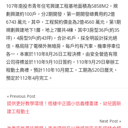
107年南投市青年住宅興建工程基地面積為5858M2，規
劃興建約100戶，分2期開發，第一期開發總費用約2億
6743 萬元，其中，工程契約價金為2億4560 萬元，第1期
規劃興建地下1層，地上7層共4棟，其中3房型36戶(約35
坪)，4房型9戶(約43坪)，合計45戶，採全明設計採光絕
佳，格局除了電梯外無暗房，每戶均有汽車、機車停車位
各一，本案於110年8月26日工程決標，由安全營造有限
公司得標並於110年9月10日簽約，110年9月29日舉辦工
程動土典禮，預計110年10月開工，工期為520日曆天，
預定於112年4月完工。
Previous Post
文
提供更好教學環境！梧棲中正國小信義樓重建、幼兒園新
章
建工程動土
導
Next Post