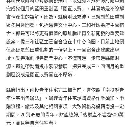
林縣長致辭時也有感而發指出，最近有人批評縣府剛重劃
完成幾個月的藍田重劃區「閒置浪費」，其實這是不瞭解
實情產生的誤解，因為，縣府財源充沛，已規劃藍田重劃
區多用途開發，包括遷建文化中心、三和社區縣府主管宿
舍，都是可以將更有價值的原址騰出再全新開發的重要建
設案，像三和社區主管宿舍位在市中心商圈，目前土地價
值起碼是藍田重化劃的一倍以上，一旦宿舍建建騰出現
址，妥善規劃興建商業中心，不僅可進一步帶進縣庫財
源，還能帶動南投市繁榮發展，把只完成三、四個月的重
劃區說成是閒置浪費實在不厚道。
縣府指出，南投青年住宅完工標售前，會依照「南投縣青
年住宅出售辦法」，辦理青年住宅承購資格作業須知、申
購流程、繳款及其他相關事項，大致資格為設籍南投一定
期間，20到45歲的青年，財產總歸戶後財產不超過500萬
元，並且無自有住宅者。