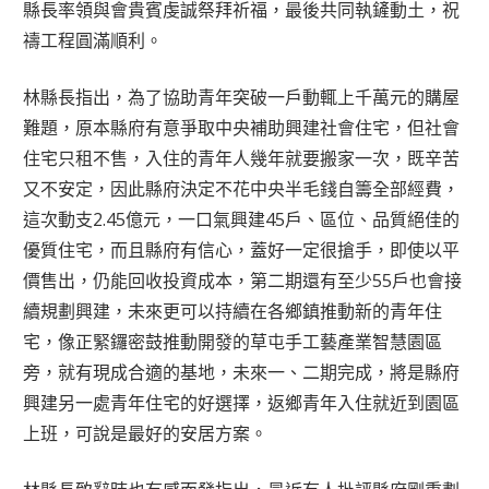
縣長率領與會貴賓虔誠祭拜祈福，最後共同執鏟動土，祝
禱工程圓滿順利。
林縣長指出，為了協助青年突破一戶動輒上千萬元的購屋
難題，原本縣府有意爭取中央補助興建社會住宅，但社會
住宅只租不售，入住的青年人幾年就要搬家一次，既辛苦
又不安定，因此縣府決定不花中央半毛錢自籌全部經費，
這次動支2.45億元，一口氣興建45戶、區位、品質絕佳的
優質住宅，而且縣府有信心，蓋好一定很搶手，即使以平
價售出，仍能回收投資成本，第二期還有至少55戶也會接
續規劃興建，未來更可以持續在各鄉鎮推動新的青年住
宅，像正緊鑼密鼓推動開發的草屯手工藝產業智慧園區
旁，就有現成合適的基地，未來一、二期完成，將是縣府
興建另一處青年住宅的好選擇，返鄉青年入住就近到園區
上班，可說是最好的安居方案。