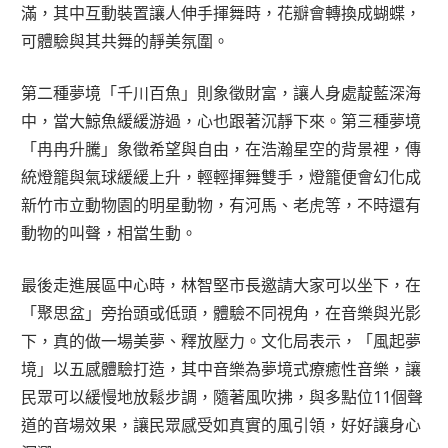
滿，其中互動裝置讓人伸手揮舞時，花瓣會轉換成蝴蝶，
可體驗與其共舞的靜美氛圍。
第二種夢境「千川百魚」則象徵財富，讓人身處靛藍深海
中，當大鯨魚緩緩游過，心也跟著沉靜下來。第三種夢境
「冉冉升騰」象徵希望與自由，在浩瀚星空的背景裡，傳
統燈籠與氣球緩緩上升，輕輕揮舞雙手，燈籠便會幻化成
新竹市立動物園的明星動物，有河馬、老虎等，不時還有
動物的叫聲，相當生動。
最後走進展區中心時，林智堅市長邀請大家可以坐下，在
「聚思盆」旁抬頭或低頭，體驗不同視角，在音樂與光影
下，真的做一場美夢、釋放壓力。文化局表示，「風起夢
境」以五感體驗打造，其中音樂為夢境式療癒性音樂，讓
民眾可以緩慢地放鬆步調，隨著風吹拂，與多點位11個聲
道的音場效果，讓民眾感受如真實的風引領，好好讓身心