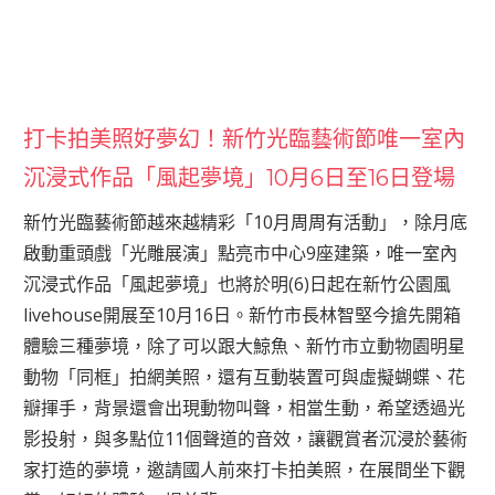
打卡拍美照好夢幻！新竹光臨藝術節唯一室內
沉浸式作品「風起夢境」10月6日至16日登場
新竹光臨藝術節越來越精彩「10月周周有活動」，除月底
啟動重頭戲「光雕展演」點亮市中心9座建築，唯一室內
沉浸式作品「風起夢境」也將於明(6)日起在新竹公園風
livehouse開展至10月16日。新竹市長林智堅今搶先開箱
體驗三種夢境，除了可以跟大鯨魚、新竹市立動物園明星
動物「同框」拍網美照，還有互動裝置可與虛擬蝴蝶、花
瓣揮手，背景還會出現動物叫聲，相當生動，希望透過光
影投射，與多點位11個聲道的音效，讓觀賞者沉浸於藝術
家打造的夢境，邀請國人前來打卡拍美照，在展間坐下觀