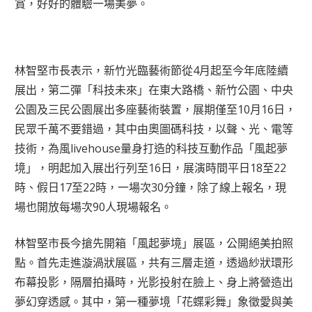
賞，好好的體驗一場美夢。
林智堅市長表示，新竹光臨藝術節從4月起至今年底陸續
展出，第二彈「科技未來」在東大路橋、新竹公園、中央
公園及三民公園展出多座藝術裝置，展期僅至10月16日，
民眾千萬不要錯過，其中由奧圖碼科技，以聲、光、電等
技術，為風livehouse量身打造的科技互動作品「風起夢
境」，明起加入展出行列至16日，展演時間平日18至22
時、假日17至22時，一場次30分鐘，除了線上報名，現
場也開放每場次90人現場報名。
林智堅市長今搶先開箱「風起夢境」展區，公開絕美拍照
點。首先走進漩渦狀展區，共有三層走道，透過紗狀環形
布幕投影，隔層拍攝時，光影投射在臉上、身上將營造出
夢幻穿透感。其中，第一種夢境「花蝶彩舞」象徵愛與美