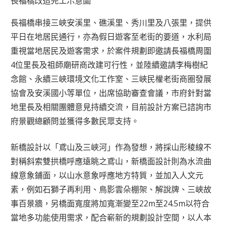
長福橋改造完工示意圖
長福橋串接三峽安溪里、礁溪里、秀川里及八張里，提供
平日在地居民通行，亦為假日遊客至老街的要道，水利局
重視當地居民及遊客需求，於案件規劃即邀請長福橋周圍
4位里長及祖師廟研商改建可行性，並陸續邀請李梅樹紀
念館、永續三峽環境文化工作室、三峽民權老街商圈發展
協會及安溪國小等單位，出席協助審查會議，市府針對當
地里長及相關團體意見持續交流，目前設計方案已諮詢市
府景觀總顧問並獲得多數民眾支持。
新橋設計以「鳶山及三峽河」作為發想，將採山形稜線不
對稱斜索雙拱橋呼應遠眺之鳶山，新橋面設計則為水流曲
線意象鋪面，以山水意象呼應地方特質，並加入人文元
素，例如石獅子再利用、鳥影雲朵棚架、解說牌、三峽故
事百景牆，另橋面寬度將加寬漸變至22m至24.5m以符合
當地多功能使用需求，配合嶄新的規劃設計空間，以人本