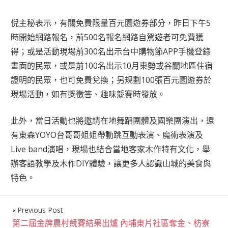
倪主秘表示，有關免費限量百元園遊券部分，昨日下午5
時開始網路報名，前500名報名網路自駕遊者可免費獲
得；或是活動現場前300名出示台中購物節APP手機登錄
畫面的民眾，或是前100名出示10月東勢或谷關地區住宿
證明的民眾，也可免費兌換；另規劃100張百元園遊券於
現場活動，如有獎徵答、趣味競賽時發放。
此外，當日活動也將邀請在地舞蹈團體及國樂團演出，還
有東森YOYO台哥哥姐姐帶動跳互動表演、魔術表演及
Live band演唱，現場也結合當地客家木作特有文化，舉
辦客語教學及木作DIY體驗，讓更多人認識山城的美食與
特色。
Previous Post
文
第二屆金牌農村競賽結果出爐 內埔東片社區奪金、枋寮