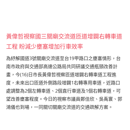
黃偉哲視察國三關廟交流道匝道增闢右轉車道
工程 盼減少壅塞增加行車效率
為紓解國道3號關廟交流道至台19甲路口之壅塞情形，台
南市政府與交通部高速公路局共同研議交通瓶頸改善計
畫，今(16)日市長黃偉哲視察匝道增闢右轉車道工程進
度，未來出口匝道外側路段增闢1右轉專用車道，近路口
處調整為2個左轉車道、2個直行車道及1個右轉車道，可
望改善壅塞程度。今日的視察市議員鄭佳欣、吳禹寰、郭
鴻儀也到場，一同關切關廟交流道的交通疏解方案。