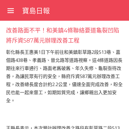
Skip
寶島日報
to
寶
content
島
改善路面不平！和美鎮4條聯絡要道龜裂凹陷
新
聞
將斥資587萬元辦理改善工程
網
彰化縣長王惠美1日下午前往和美鎮彰草路2段513巷、嘉
佃路438巷、孝義路、晉北路等道路視察。這4條道路因長
期往來行車通行、路面老舊破舊、年久失修、龜裂亟待改
善，為讓民眾有行的安全，縣府斥資587萬元辦理改善工
程，改善總長度合計約2.2公里，儘速全面完成改善，盼全
民也能一起來督工，如期如質完成，讓鄉親出入更加安
全。
王縣長表示，本次預計辦理改善之路段有彰草路二段513