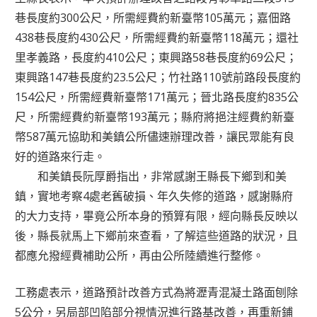
巷長度約300公尺，所需經費約新臺幣105萬元；嘉佃路
438巷長度約430公尺，所需經費約新臺幣118萬元；還社
里孝義路，長度約410公尺；東興路58巷長度約69公尺；
東興路147巷長度約23.5公尺；竹社路110號前路段長度約
154公尺，所需經費新臺幣171萬元；晉北路長度約835公
尺，所需經費約新臺幣193萬元；縣府將挹注經費約新臺
幣587萬元協助和美鎮公所儘速辦理改善，讓民眾能有良
好的道路來行走。
和美鎮長阮厚爵指出，非常感謝王縣長下鄉到和美
鎮，實地考察4處老舊破損、年久失修的道路，感謝縣府
的大力支持，畢竟公所本身的預算有限，經向縣長反映以
後，縣長就馬上下鄉前來查看，了解這些道路的狀況，且
都應允撥經費補助公所，再由公所陸續進行整修。
工務處表示，道路預計改善方式為將瀝青混凝土路面刨除
5公分，另局部凹陷部分視情況進行路基改善，再重新鋪