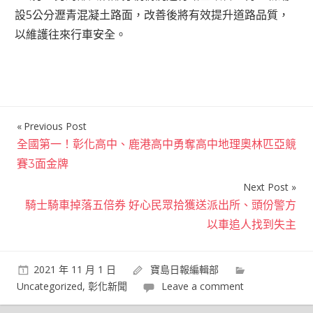
設5公分瀝青混凝土路面，改善後將有效提升道路品質，
以維護往來行車安全。
Previous Post
文
全國第一！彰化高中、鹿港高中勇奪高中地理奧林匹亞競
章
賽3面金牌
導
Next Post
覽
騎士騎車掉落五倍券 好心民眾拾獲送派出所、頭份警方
以車追人找到失主
2021 年 11 月 1 日
寶島日報編輯部
Uncategorized
,
彰化新聞
Leave a comment