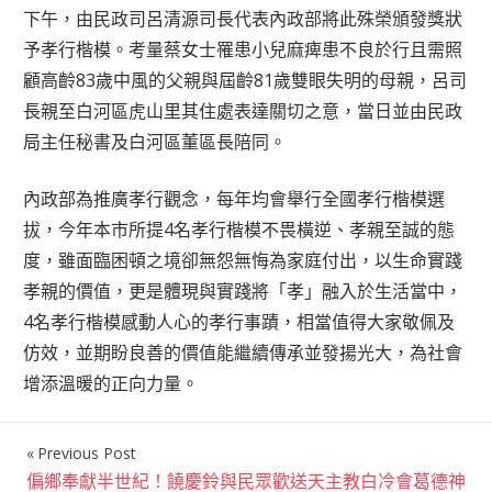
下午，由民政司呂清源司長代表內政部將此殊榮頒發獎狀
予孝行楷模。考量蔡女士罹患小兒麻痺患不良於行且需照
顧高齡83歲中風的父親與屆齡81歲雙眼失明的母親，呂司
長親至白河區虎山里其住處表達關切之意，當日並由民政
局主任秘書及白河區董區長陪同。
內政部為推廣孝行觀念，每年均會舉行全國孝行楷模選
拔，今年本市所提4名孝行楷模不畏橫逆、孝親至誠的態
度，雖面臨困頓之境卻無怨無悔為家庭付出，以生命實踐
孝親的價值，更是體現與實踐將「孝」融入於生活當中，
4名孝行楷模感動人心的孝行事蹟，相當值得大家敬佩及
仿效，並期盼良善的價值能繼續傳承並發揚光大，為社會
增添溫暖的正向力量。
Previous Post
文
偏鄉奉獻半世紀！饒慶鈴與民眾歡送天主教白冷會葛德神